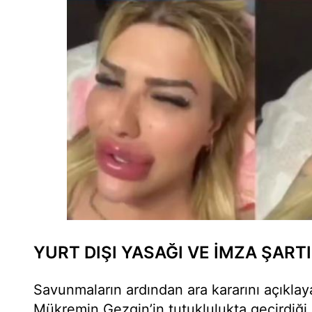
YURT DIŞI YASAĞI VE İMZA ŞARTI
Savunmaların ardından ara kararını açıkl
Mükremin Gezgin’in tutuklulukta geçirdiği s