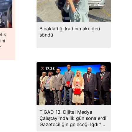
Bıçakladığı kadının akciğeri
lik
söndü
ini
r
17:33
TİGAD 13. Dijital Medya
Çalıştayı'nda ilk gün sona erdi!
Gazeteciliğin geleceği Iğdır'da
ele alındı