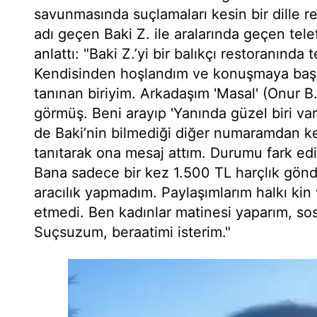
savunmasında suçlamaları kesin bir dille
adı geçen Baki Z. ile aralarında geçen telef
anlattı: "Baki Z.’yi bir balıkçı restoranınd
Kendisinden hoşlandım ve konuşmaya başl
tanınan biriyim. Arkadaşım 'Masal' (Onur B.
görmüş. Beni arayıp 'Yanında güzel biri var
de Baki’nin bilmediği diğer numaramdan ke
tanıtarak ona mesaj attım. Durumu fark e
Bana sadece bir kez 1.500 TL harçlık gönde
aracılık yapmadım. Paylaşımlarım halkı kin
etmedi. Ben kadınlar matinesi yaparım, sosy
Suçsuzum, beraatimi isterim."