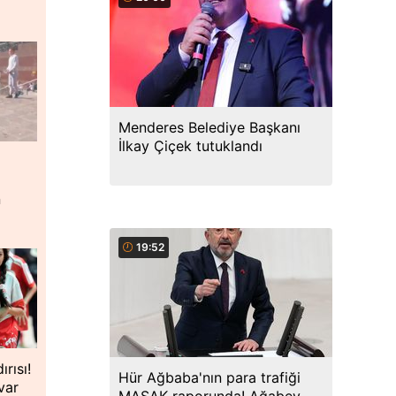
Menderes Belediye Başkanı
İlkay Çiçek tutuklandı
n
19:52
rısı!
Hür Ağbaba'nın para trafiği
var