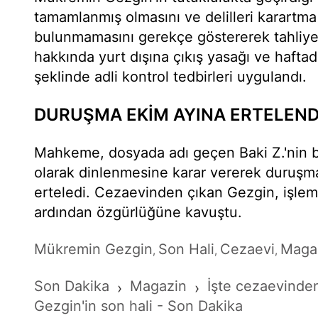
tamamlanmış olmasını ve delilleri karartm
bulunmamasını gerekçe göstererek tahliye
hakkında yurt dışına çıkış yasağı ve hafta
şeklinde adli kontrol tedbirleri uygulandı.
DURUŞMA EKİM AYINA ERTELEND
Mahkeme, dosyada adı geçen Baki Z.'nin bi
olarak dinlenmesine karar vererek duruşma
erteledi. Cezaevinden çıkan Gezgin, işle
ardından özgürlüğüne kavuştu.
Mükremin Gezgin
Son Hali
Cezaevi
Maga
,
,
,
Son Dakika
Magazin
İşte cezaevinde
›
›
Gezgin'in son hali - Son Dakika