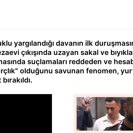
uklu yargılandığı davanın ilk duruşmas
zaevi çıkışında uzayan sakal ve bıyıkla
masında suçlamaları reddeden ve hesa
harçlık" olduğunu savunan fenomen, yur
 bırakıldı.