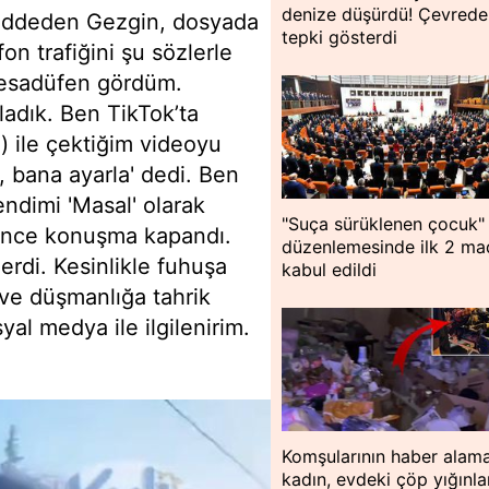
denize düşürdü! Çevredek
 reddeden Gezgin, dosyada
tepki gösterdi
on trafiğini şu sözlerle
a tesadüfen gördüm.
adık. Ben TikTok’ta
) ile çektiğim videoyu
, bana ayarla' dedi. Ben
ndimi 'Masal' olarak
"Suça sürüklenen çocuk"
dince konuşma kapandı.
düzenlemesinde ilk 2 m
rdi. Kesinlikle fuhuşa
kabul edildi
 ve düşmanlığa tahrik
al medya ile ilgilenirim.
Komşularının haber alama
kadın, evdeki çöp yığınla