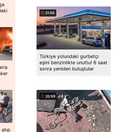
ga
deki
21:05
Türkiye yolundaki gurbetçi
eşini benzinlikte unuttu! 6 saat
an’a
sonra yeniden buluştular
sker
20:59
 atıp