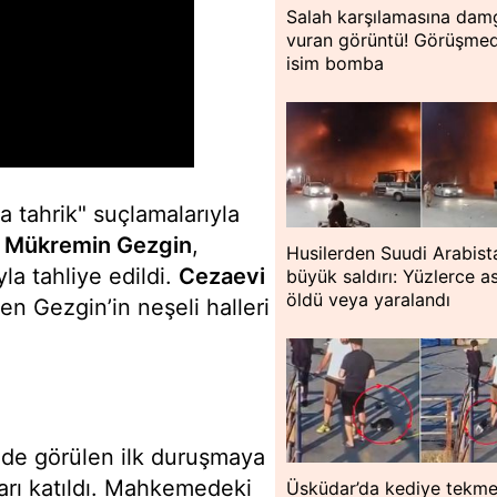
Salah karşılamasına dam
vuran görüntü! Görüşme
isim bomba
a tahrik" suçlamalarıyla
i
Mükremin Gezgin
,
Husilerden Suudi Arabist
la tahliye edildi.
Cezaevi
büyük saldırı: Yüzlerce a
öldü veya yaralandı
len Gezgin’in neşeli halleri
de görülen ilk duruşmaya
arı katıldı. Mahkemedeki
Üsküdar’da kediye tekme