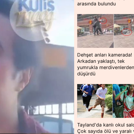
arasında bulundu
Dehşet anları kamerada!
Arkadan yaklaştı, tek
yumrukla merdivenlerde
düşürdü
Tayland'da kanlı okul saldı
Çok sayıda ölü ve yaralı 