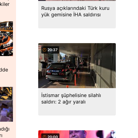
iler
Rusya açıklarındaki Türk kuru
yük gemisine İHA saldırısı
20:37
adde
İstismar şüphelisine silahlı
saldırı: 2 ağır yaralı
dığı
rı
20:00