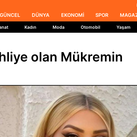
GÜNCEL
DÜNYA
EKONOMİ
SPOR
MAGAZ
anat
Kadın
Moda
Otomobil
Yaşam
ahliye olan Mükremin