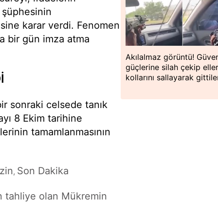
a şüphesinin
sine karar verdi. Fenomen
da bir gün imza atma
Akılalmaz görüntü! Güven
güçlerine silah çekip eller
İ
kollarını sallayarak gittile
r sonraki celsede tanık
yı 8 Ekim tarihine
mlerinin tamamlanmasının
zin
Son Dakika
,
n tahliye olan Mükremin