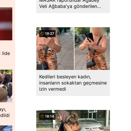
MASAK raporunda! Ağabey
Veli Ağbaba'ya gönderilen
miktar dudak uçuklattı
19:27
 ilde
Kedileri besleyen kadın,
insanların sokaktan geçmesine
izin vermedi
ayı,
dildi
18:14