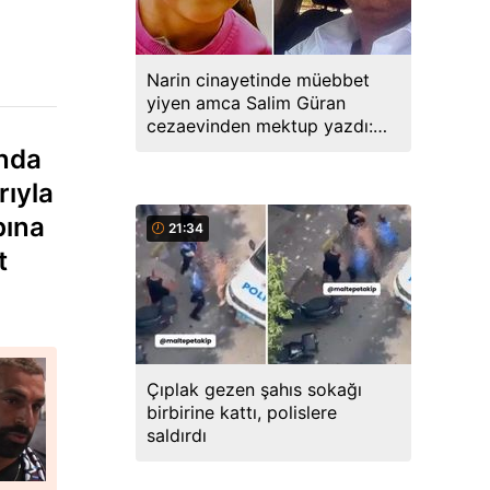
Narin cinayetinde müebbet
yiyen amca Salim Güran
cezaevinden mektup yazdı:
Biz masumuz, katil değiliz
ında
rıyla
bına
21:34
t
Çıplak gezen şahıs sokağı
birbirine kattı, polislere
saldırdı