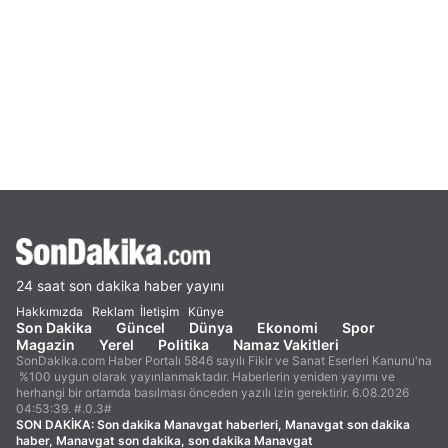
24 saat son dakika haber yayını
Hakkımızda
Reklam
İletişim
Künye
Son Dakika
Güncel
Dünya
Ekonomi
Spor
Magazin
Yerel
Politika
Namaz Vakitleri
SonDakika.com Haber Portalı 5846 sayılı Fikir ve Sanat Eserleri Kanunu'na
%100 uygun olarak yayınlanmaktadır. Haberlerin yeniden yayımı ve
herhangi bir ortamda basılması önceden yazılı izin gerektirir. 6.08.2026
04:53:39. #.0.3#
SON DAKİKA:
Son dakika Manavgat haberleri, Manavgat son dakika
haber, Manavgat son dakika, son dakika Manavgat