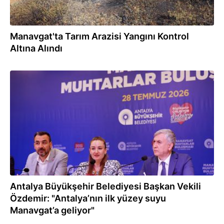
Manavgat'ta Tarım Arazisi Yangını Kontrol
Altına Alındı
29.07.2026
Antalya Büyükşehir Belediyesi Başkan Vekili
Özdemir: "Antalya’nın ilk yüzey suyu
Manavgat’a geliyor"