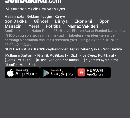
24 saat son dakika haber yayını
Hakkımızda
Reklam
İletişim
Künye
Son Dakika
Güncel
Dünya
Ekonomi
Spor
Magazin
Yerel
Politika
Namaz Vakitleri
SonDakika.com Haber Portalı 5846 sayılı Fikir ve Sanat Eserleri Kanunu'na
%100 uygun olarak yayınlanmaktadır. Haberlerin yeniden yayımı ve
herhangi bir ortamda basılması önceden yazılı izin gerektirir. 7.08.2026
16:02:42. #.0.3#
SON DAKİKA:
AK Parti'li Zeybekci'den Tepki Çeken Şaka - Son Dakika
[Kullanım Şartları]
-
[Gizlilik Politikası]
-
[Gizlilik ve Çerez Politikası]
-
[Çerez Politikası]
-
[Kişisel Verilerin Korunması]
-
[Ziyaretçi Aydınlatma
Metni]
-
[Hata Bildir]