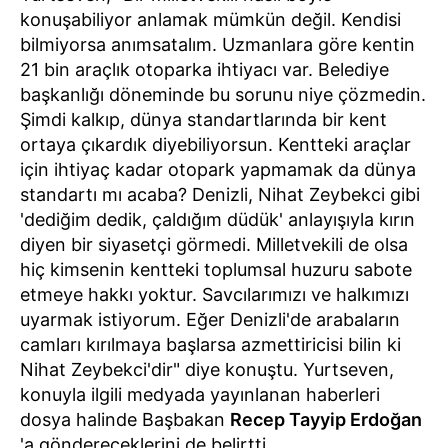
konuşabiliyor anlamak mümkün değil. Kendisi
bilmiyorsa anımsatalım. Uzmanlara göre kentin
21 bin araçlık otoparka ihtiyacı var. Belediye
başkanlığı döneminde bu sorunu niye çözmedin.
Şimdi kalkıp, dünya standartlarında bir kent
ortaya çıkardık diyebiliyorsun. Kentteki araçlar
için ihtiyaç kadar otopark yapmamak da dünya
standartı mı acaba? Denizli, Nihat Zeybekci gibi
'dediğim dedik, çaldığım düdük' anlayışıyla kırın
diyen bir siyasetçi görmedi. Milletvekili de olsa
hiç kimsenin kentteki toplumsal huzuru sabote
etmeye hakkı yoktur. Savcılarımızı ve halkımızı
uyarmak istiyorum. Eğer Denizli'de arabaların
camları kırılmaya başlarsa azmettiricisi bilin ki
Nihat Zeybekci'dir" diye konuştu. Yurtseven,
konuyla ilgili medyada yayınlanan haberleri
dosya halinde Başbakan
Recep Tayyip Erdoğan
'a göndereceklerini de belirtti.