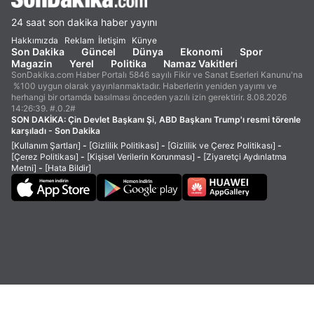
24 saat son dakika haber yayını
Hakkımızda
Reklam
İletişim
Künye
Son Dakika
Güncel
Dünya
Ekonomi
Spor
Magazin
Yerel
Politika
Namaz Vakitleri
SonDakika.com Haber Portalı 5846 sayılı Fikir ve Sanat Eserleri Kanunu'na
%100 uygun olarak yayınlanmaktadır. Haberlerin yeniden yayımı ve
herhangi bir ortamda basılması önceden yazılı izin gerektirir. 8.08.2026
14:26:39. #.0.2#
SON DAKİKA:
Çin Devlet Başkanı Şi, ABD Başkanı Trump'ı resmi törenle
karşıladı - Son Dakika
[Kullanım Şartları]
-
[Gizlilik Politikası]
-
[Gizlilik ve Çerez Politikası]
-
[Çerez Politikası]
-
[Kişisel Verilerin Korunması]
-
[Ziyaretçi Aydınlatma
Metni]
-
[Hata Bildir]