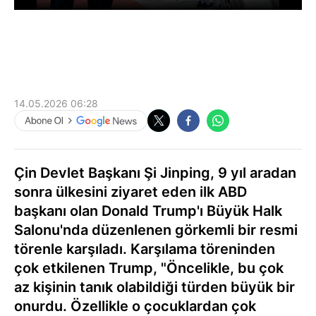
14.05.2026 06:28
Çin Devlet Başkanı Şi Jinping, 9 yıl aradan
sonra ülkesini ziyaret eden ilk ABD
başkanı olan Donald Trump'ı Büyük Halk
Salonu'nda düzenlenen görkemli bir resmi
törenle karşıladı. Karşılama töreninden
çok etkilenen Trump, "Öncelikle, bu çok
az kişinin tanık olabildiği türden büyük bir
onurdu. Özellikle o çocuklardan çok