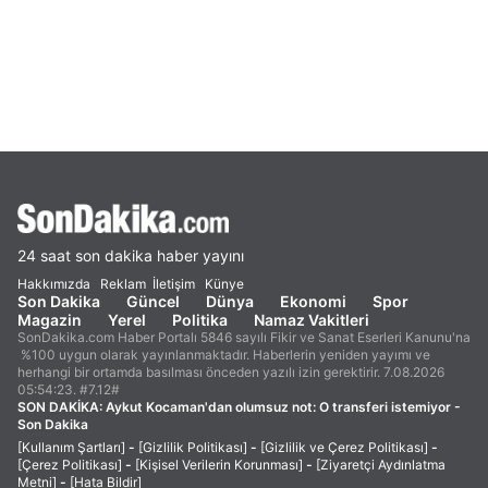
24 saat son dakika haber yayını
Hakkımızda
Reklam
İletişim
Künye
Son Dakika
Güncel
Dünya
Ekonomi
Spor
Magazin
Yerel
Politika
Namaz Vakitleri
SonDakika.com Haber Portalı 5846 sayılı Fikir ve Sanat Eserleri Kanunu'na
%100 uygun olarak yayınlanmaktadır. Haberlerin yeniden yayımı ve
herhangi bir ortamda basılması önceden yazılı izin gerektirir. 7.08.2026
05:54:23. #7.12#
SON DAKİKA:
Aykut Kocaman'dan olumsuz not: O transferi istemiyor -
Son Dakika
[Kullanım Şartları]
-
[Gizlilik Politikası]
-
[Gizlilik ve Çerez Politikası]
-
[Çerez Politikası]
-
[Kişisel Verilerin Korunması]
-
[Ziyaretçi Aydınlatma
Metni]
-
[Hata Bildir]