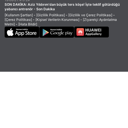
SON DAKİKA:
Aziz Yıldırım'dan büyük ters köşe! İşte teklif götürdüğü
yabancı antrenör - Son Dakika
[Kullanım Şartları]
-
[Gizlilik Politikası]
-
[Gizlilik ve Çerez Politikası]
-
[Çerez Politikası]
-
[Kişisel Verilerin Korunması]
-
[Ziyaretçi Aydınlatma
Metni]
-
[Hata Bildir]