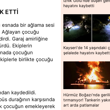
İznik Gölü'nde düşen ge
hayatını kaybetti
K ETTİ
ı esnada bir ağlama sesi
i. Ağlayan çocuğu
irdi. Garaj amirliğine
rdü. Ekiplerin
Kayseri'de 14 yaşındaki 
 esnada çocuğun
şelalede hayatını kaybett
ekiplerle birlikte çocuğu
ndan kaydedildi.
Hürmüz Boğazı'nda geril
büs durağının karşısında
tırmanıyor! Tankerin yakı
art arda patlamalar
çük çocuğun emekleyerek