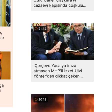
Utku Caner Çaykara’yı
cezaevi kapısında coşkulu
kalabalık karşıladı
21:42
p,
'e
'Çerçeve Yasa'ya imza
atmayan MHP'li İzzet Ulvi
Yönter'den dikkat çeken
paylaşım: Bir canım var...
ga
i
20:18