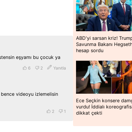
ABD'yi sarsan kriz! Trum
Savunma Bakanı Hegseth
hesap sordu
istensin eşyamı bu çocuk ya
6
2
Yanıtla
 bence videoyu izlemelisin
Ece Seçkin konsere dam
vurdu! İddialı koreografis
2
1
dikkat çekti