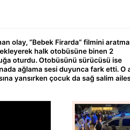
an olay, “Bebek Firarda” filmini aratma
emekleyerek halk otobüsüne binen 2
ltuğa oturdu. Otobüsünü sürücüsü ise
nada ağlama sesi duyunca fark etti. O 
ına yansırken çocuk da sağ salim aile