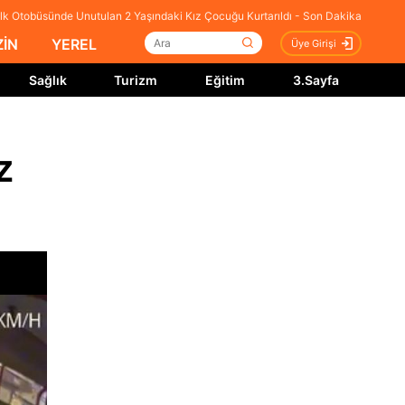
lk Otobüsünde Unutulan 2 Yaşındaki Kız Çocuğu Kurtarıldı - Son Dakika
İN
YEREL
Üye Girişi
Sağlık
Turizm
Eğitim
3.Sayfa
z