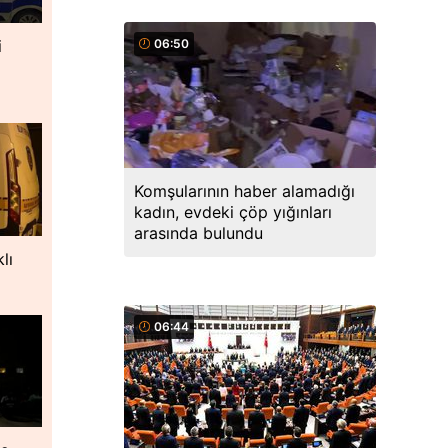
i
06:50
Komşularının haber alamadığı
kadın, evdeki çöp yığınları
arasında bulundu
lı
06:44