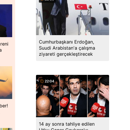
Cumhurbaşkanı Erdoğan,
reni
Suudi Arabistan'a çalışma
a
ziyareti gerçekleştirecek
22:04
ber!
t
14 ay sonra tahliye edilen