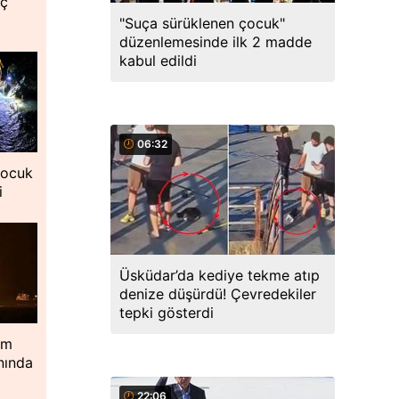
nç
"Suça sürüklenen çocuk"
düzenlemesinde ilk 2 madde
kabul edildi
06:32
çocuk
i
Üsküdar’da kediye tekme atıp
denize düşürdü! Çevredekiler
tepki gösterdi
im
nında
22:06