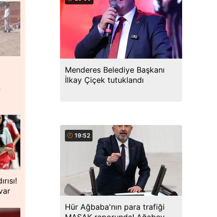
Menderes Belediye Başkanı
İlkay Çiçek tutuklandı
n
19:52
rısı!
var
Hür Ağbaba'nın para trafiği