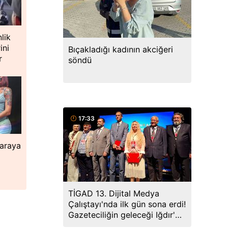
lik
ini
Bıçakladığı kadının akciğeri
r
söndü
17:33
paraya
TİGAD 13. Dijital Medya
Çalıştayı'nda ilk gün sona erdi!
Gazeteciliğin geleceği Iğdır'da
ele alındı