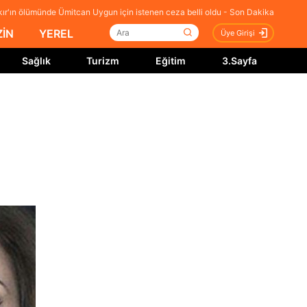
ır'ın ölümünde Ümitcan Uygun için istenen ceza belli oldu - Son Dakika
İN
YEREL
Üye Girişi
Sağlık
Turizm
Eğitim
3.Sayfa