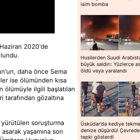
isim bomba
3 Haziran 2020'de
ulundu.
Husilerden Suudi Arabist
büyük saldırı: Yüzlerce a
öldü veya yaralandı
gun'un, daha önce Sema
üler ise ölümünden kısa
 ölümüyle ilgili başlatılan
i tarafından gözaltına
.
n yürütülen soruşturma
Üsküdar’da kediye tekme
denize düşürdü! Çevredek
a asarak yaşamına son
tepki gösterdi