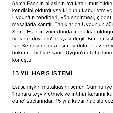
Sema Esen’in ailesinin avukatı Umur Yıldı
kendisini öldürdüyse ki bunu kabul etmiy
Uygun'un tehditleri, yönlendirmesi, şiddet
mesajlarla kanıtlı. Tanıklar da Uygun'un sür
Sema Esen'in vücudunda morluklar olduğun
bir kere dövdüm' dosyası değil. Burada sis
var. Kendisinin infaz süresi dolmak üzere v
hükümle birlikte sanık Uygun'un tutuklanm
konuştu.
15 YIL HAPİS İSTEMİ
Esasa ilişkin mütalaasını sunan Cumhuriye
'İntihara teşvik etmek ve intihar kararını ku
etme' suçlarından 15 yıla kadar hapisle ceza