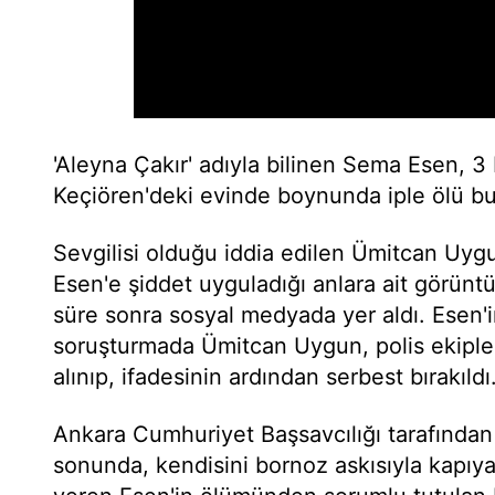
'Aleyna Çakır' adıyla bilinen Sema Esen, 
Keçiören'deki evinde boynunda iple ölü b
Sevgilisi olduğu iddia edilen Ümitcan Uy
Esen'e şiddet uyguladığı anlara ait görünt
süre sonra sosyal medyada yer aldı. Esen'in
soruşturmada Ümitcan Uygun, polis ekipler
alınıp, ifadesinin ardından serbest bırakıldı
Ankara Cumhuriyet Başsavcılığı tarafında
sonunda, kendisini bornoz askısıyla kapıy