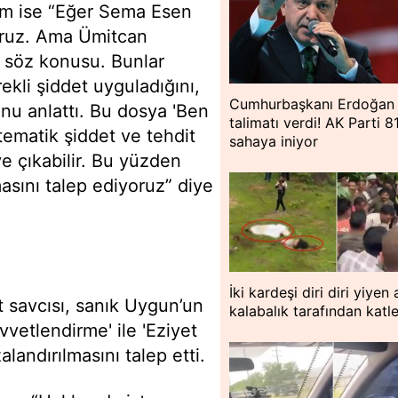
rım ise “Eğer Sema Esen
oruz. Ama Ümitcan
i söz konusu. Bunlar
ekli şiddet uyguladığını,
Cumhurbaşkanı Erdoğan
u anlattı. Bu dosya 'Ben
talimatı verdi! AK Parti 81
tematik şiddet ve tehdit
sahaya iniyor
e çıkabilir. Bu yüzden
asını talep ediyoruz” diye
İki kardeşi diri diri yiyen 
t savcısı, sanık Uygun’un
kalabalık tarafından katle
vvetlendirme' ile 'Eziyet
landırılmasını talep etti.