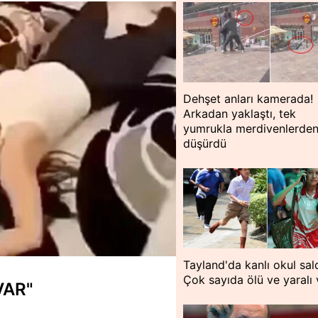
Dehşet anları kamerada!
Arkadan yaklaştı, tek
yumrukla merdivenlerde
düşürdü
Tayland'da kanlı okul saldı
Çok sayıda ölü ve yaralı 
VAR"