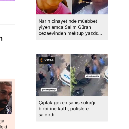
Narin cinayetinde müebbet
yiyen amca Salim Güran
cezaevinden mektup yazdı:
n
Biz masumuz, katil değiliz
21:34
Çıplak gezen şahıs sokağı
birbirine kattı, polislere
saldırdı
ga
deki