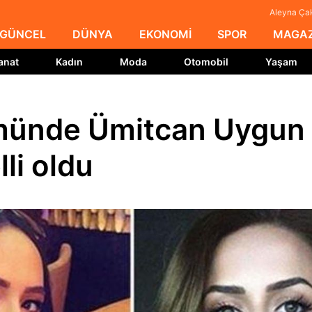
Aleyna Çak
GÜNCEL
DÜNYA
EKONOMİ
SPOR
MAGAZ
anat
Kadın
Moda
Otomobil
Yaşam
ümünde Ümitcan Uygun
lli oldu