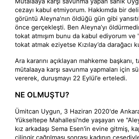
Mütalaaya karşı savunma yapan sanık Uyg
cezayı kabul etmiyorum. Hakkımda bir del
görüntü Aleyna’nın öldüğü gün gibi yansıtı
önce gerçekleşti. Ben Aleyna’yı öldürmedi
tokat atmışım bunu da kabul ediyorum ve 'e
tokat atmak eziyetse Kızılay’da darağacı ku
Ara kararını açıklayan mahkeme başkanı, ta
mütalaaya karşı savunma yapmaları için sü
vererek, duruşmayı 22 Eylül’e erteledi.
NE OLMUŞTU?
Ümitcan Uygun, 3 Haziran 2020'de Ankara'
Yükseltepe Mahallesi'nde yaşayan ve "Aley
kız arkadaşı Sema Esen'in evine gitmiş, k
çilingir çağrılması sonrası kadının cesediyle