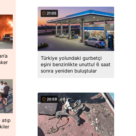
21:05
an’a
Türkiye yolundaki gurbetçi
sker
eşini benzinlikte unuttu! 6 saat
sonra yeniden buluştular
20:59
 atıp
iler