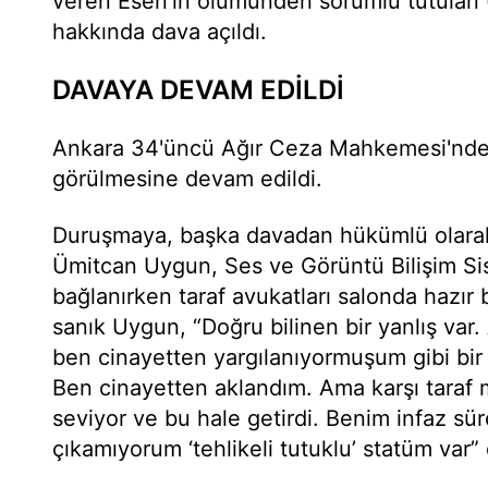
veren Esen'in ölümünden sorumlu tutulan
hakkında dava açıldı.
DAVAYA DEVAM EDİLDİ
Ankara 34'üncü Ağır Ceza Mahkemesi'nde 
görülmesine devam edildi.
Duruşmaya, başka davadan hükümlü olarak
Ümitcan Uygun, Ses ve Görüntü Bilişim Sis
bağlanırken taraf avukatları salonda hazı
sanık Uygun, “Doğru bilinen bir yanlış var
ben cinayetten yargılanıyormuşum gibi bir al
Ben cinayetten aklandım. Ama karşı taraf
seviyor ve bu hale getirdi. Benim infaz s
çıkamıyorum ‘tehlikeli tutuklu’ statüm var” 