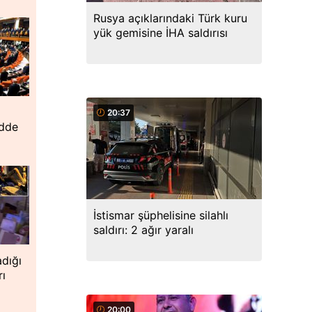
Rusya açıklarındaki Türk kuru
yük gemisine İHA saldırısı
20:37
adde
İstismar şüphelisine silahlı
saldırı: 2 ağır yaralı
dığı
rı
20:00