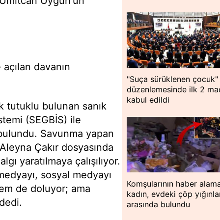
 Ümitcan Uygun'un
açılan davanın
"Suça sürüklenen çocuk"
düzenlemesinde ilk 2 m
kabul edildi
 tutuklu bulunan sanık
temi (SEGBİS) ile
r bulundu. Savunma yapan
. Aleyna Çakır dosyasında
gı yaratılmaya çalışılıyor.
 medyayı, sosyal medyayı
Komşularının haber alama
ürem de doluyor; ama
kadın, evdeki çöp yığınla
dedi.
arasında bulundu