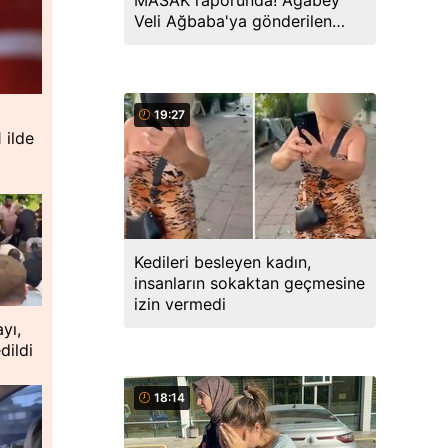
MASAK raporunda! Ağabey
Veli Ağbaba'ya gönderilen
miktar dudak uçuklattı
19:27
 ilde
Kedileri besleyen kadın,
insanların sokaktan geçmesine
izin vermedi
ayı,
dildi
18:14