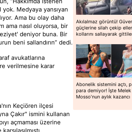
un, “Hakkımda istenen
il yok. Medyaya yansıyan
lıyor. Ama bu olay daha
Akılalmaz görüntü! Güven
m ama nasıl oluyorsa, bir
güçlerine silah çekip eller
ziyet' deniyor buna. Bir
kollarını sallayarak gittile
run beni sallandırın” dedi.
raf avukatlarına
re verilmesine karar
Abonelik sistemini açtı, 
para demiyor! İşte Melek
Mosso'nun aylık kazancı
nın Keçiören ilçesi
na Çakır" ismini kullanan
apıyı açmaması üzerine
 karşılaşılmıştı.