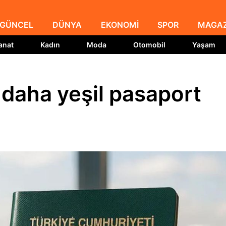
GÜNCEL
DÜNYA
EKONOMİ
SPOR
MAGAZ
anat
Kadın
Moda
Otomobil
Yaşam
daha yeşil pasaport