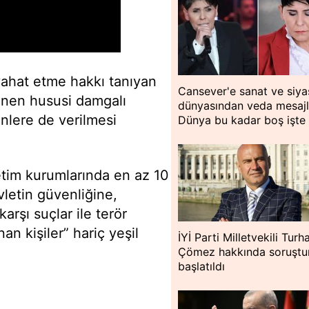
yahat etme hakkı tanıyan
Cansever'e sanat ve siya
inen hususi damgalı
dünyasından veda mesajla
nlere de verilmesi
Dünya bu kadar boş işte
etim kurumlarında en az 10
letin güvenliğine,
rşı suçlar ile terör
n kişiler” hariç yeşil
İYİ Parti Milletvekili Turh
Çömez hakkında soruşt
başlatıldı