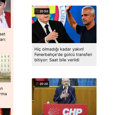
20:50
set
rı:
Hiç olmadığı kadar yakın!
Fenerbahçe'de golcü transferi
bitiyor: Saat bile verildi
20:20
an
urma