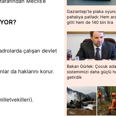
 tarafından Meclis’e
Gaziantep'te plaka oyun
pahalıya patladı: Hem ar
İYOR?
gitti hem de 140 bin lira
adrolarda çalışan devlet
Bakan Gürlek: Çocuk ada
ar da haklarını korur.
sistemimizi daha güçlü h
getirdik
lletvekilleri).