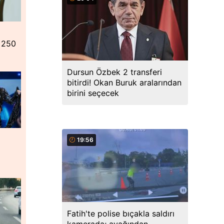
n 250
Dursun Özbek 2 transferi
bitirdi! Okan Buruk aralarından
birini seçecek
19:56
Fatih'te polise bıçakla saldırı