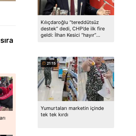
Kılıçdaroğlu “tereddütsüz
destek” dedi, CHP’de ilk fire
geldi: İlhan Kesici “hayır”
sıra
diyecek
21:15
Yumurtaları marketin içinde
tek tek kırdı
arı