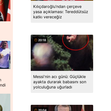
Kılıçdaroğlu’ndan çerçeve
yasa açıklaması: Tereddütsüz
katkı vereceğiz
20:18
Messi'nin acı günü: Güçlükle
n
ayakta durarak babasını son
ndi
yolculuğuna uğurladı
20:04