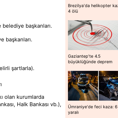
Brezilya'da helikopter ka
4 ölü
e belediye başkanları.
e başkanları.
Gaziantep'te 4.5
büyüklüğünde deprem
rli şartlarla).
ı
kı olan kurumlarda
ankası, Halk Bankası vb.),
Ümraniye'de feci kaza: 6
yaralı