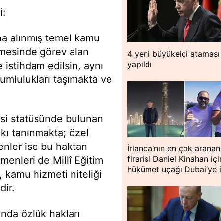
i:
na alınmış temel kamu
lmesinde görev alan
4 yeni büyükelçi ataması
yapıldı
 istihdam edilsin, aynı
umlulukları taşımakta ve
si statüsünde bulunan
kı tanınmakta; özel
nler ise bu haktan
İrlanda’nın en çok aranan
firarisi Daniel Kinahan içi
enleri de Millî Eğitim
hükümet uçağı Dubai’ye i
 kamu hizmeti niteliği
dir.
ında özlük hakları