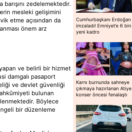
a barışını zedelemektedir.
erin mesleki gelişimini
Cumhurbaşkanı Erdoğan
eşvik etme açısından da
imzaladı! Emniyet’e 6 bi
rlanması önem arz
yeni kadro
yapan ve belirli bir hizmet
si damgalı pasaport
Karnı burnunda sahneye
liği ve devlet güvenliği
çıkmaya hazırlanan Atiye
 mahkûmiyeti bulunan
konser öncesi fenalaştı
nlenmektedir. Böylece
dengeli bir düzenleme