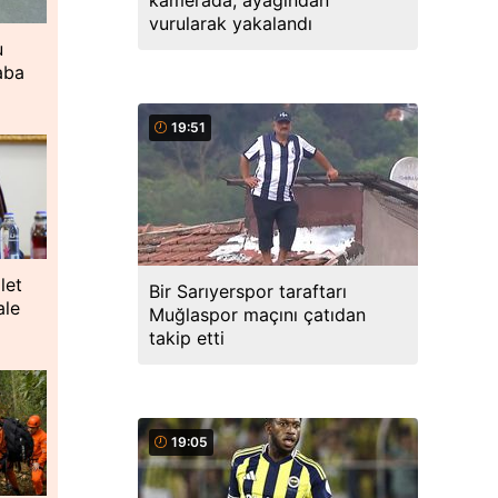
kamerada; ayağından
vurularak yakalandı
u
aba
19:51
let
Bir Sarıyerspor taraftarı
ale
Muğlaspor maçını çatıdan
takip etti
19:05