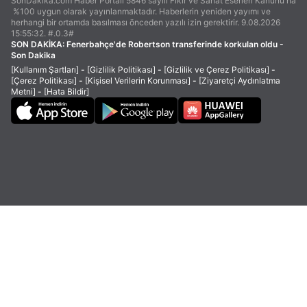
SonDakika.com Haber Portalı 5846 sayılı Fikir ve Sanat Eserleri Kanunu'na
%100 uygun olarak yayınlanmaktadır. Haberlerin yeniden yayımı ve
herhangi bir ortamda basılması önceden yazılı izin gerektirir. 9.08.2026
15:55:32. #.0.3#
SON DAKİKA:
Fenerbahçe'de Robertson transferinde korkulan oldu -
Son Dakika
[Kullanım Şartları]
-
[Gizlilik Politikası]
-
[Gizlilik ve Çerez Politikası]
-
[Çerez Politikası]
-
[Kişisel Verilerin Korunması]
-
[Ziyaretçi Aydınlatma
Metni]
-
[Hata Bildir]