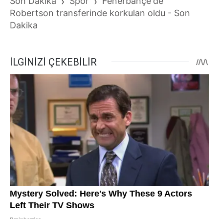
Son Dakika
›
Spor
›
Fenerbahçe'de
Robertson transferinde korkulan oldu - Son
Dakika