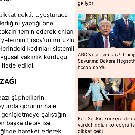
geliyor
dikkat çekti. Uyuşturucu
erliğini yaptığı öne
kokain temin ederek onları
 üyelerinin Ersoy'un nüfuzlu
lerindeki kadınları sistemli
ABD'yi sarsan kriz! Trum
 duygusal yakınlık kurduğu
Savunma Bakanı Hegseth
 ifade edildi.
hesap sordu
UZAĞI
azı şüphelilerin
uoyunda görünür hale
 genişletmeye çalıştığını
Ece Seçkin konsere dam
ir başka detay ise
vurdu! İddialı koreografis
iğinde hareket ederek
dikkat çekti