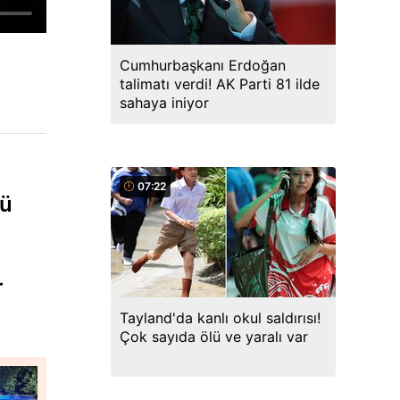
Cumhurbaşkanı Erdoğan
talimatı verdi! AK Parti 81 ilde
sahaya iniyor
07:22
tü
ı
r
Tayland'da kanlı okul saldırısı!
Çok sayıda ölü ve yaralı var