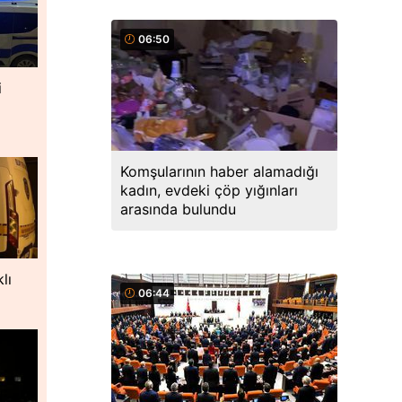
06:50
i
Komşularının haber alamadığı
kadın, evdeki çöp yığınları
arasında bulundu
lı
06:44