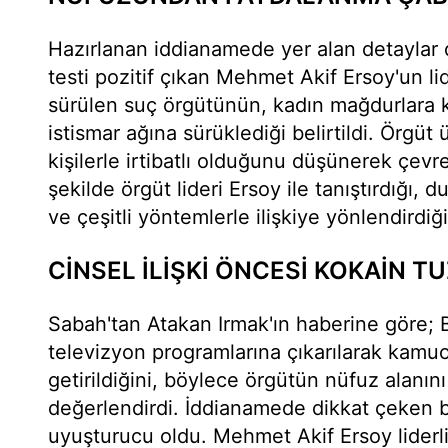
Hazırlanan iddianamede yer alan detaylar 
testi pozitif çıkan Mehmet Akif Ersoy'un lid
sürülen suç örgütünün, kadın mağdurlara 
istismar ağına sürüklediği belirtildi. Örgüt
kişilerle irtibatlı olduğunu düşünerek çevre
şekilde örgüt lideri Ersoy ile tanıştırdığı,
ve çeşitli yöntemlerle ilişkiye yönlendirdiği
CİNSEL İLİŞKİ ÖNCESİ KOKAİN T
Sabah'tan Atakan Irmak'ın haberine göre; B
televizyon programlarına çıkarılarak kam
getirildiğini, böylece örgütün nüfuz alanını
değerlendirdi. İddianamede dikkat çeken b
uyuşturucu oldu. Mehmet Akif Ersoy liderl