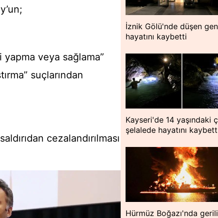
y’un;
İznik Gölü'nde düşen ge
hayatını kaybetti
ti yapma veya sağlama”
tırma” suçlarından
R
Kayseri'de 14 yaşındaki 
şelalede hayatını kaybett
saldırıdan cezalandırılması
Hürmüz Boğazı'nda geril