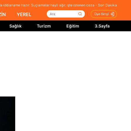
 iddianame hazır: Suçlamalar hayli ağır, işte istenen ceza - Son Dakika
İN
YEREL
Üye Girişi
Sağlık
Turizm
Eğitim
3.Sayfa