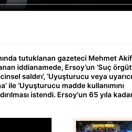
ında tutuklanan gazeteci Mehmet Akif
lanan iddianamede, Ersoy’un ‘Suç örgü
 cinsel saldırı’, ‘Uyuşturucu veya uyarıc
’ ile ‘Uyuşturucu madde kullanımını
ırılması istendi. Ersoy'un 65 yıla kada