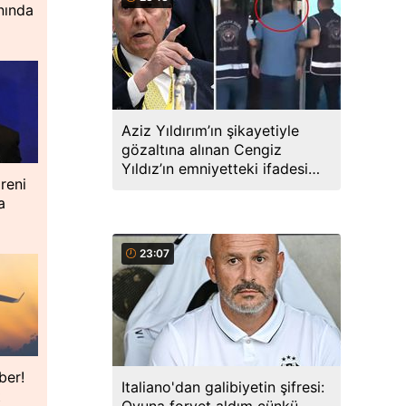
nında
Aziz Yıldırım’ın şikayetiyle
gözaltına alınan Cengiz
Yıldız’ın emniyetteki ifadesi
reni
ortaya çıktı
a
23:07
ber!
Italiano'dan galibiyetin şifresi:
t