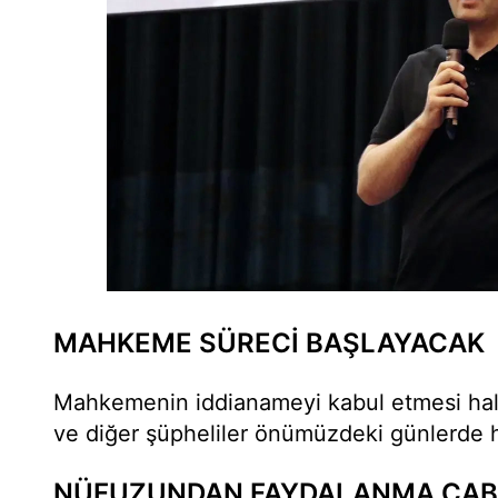
MAHKEME SÜRECİ BAŞLAYACAK
Mahkemenin iddianameyi kabul etmesi ha
ve diğer şüpheliler önümüzdeki günlerde h
NÜFUZUNDAN FAYDALANMA ÇAB