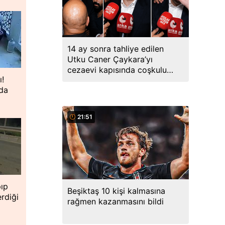
14 ay sonra tahliye edilen
Utku Caner Çaykara’yı
cezaevi kapısında coşkulu
ı!
kalabalık karşıladı
nda
21:51
pıp
Beşiktaş 10 kişi kalmasına
erdiği
rağmen kazanmasını bildi