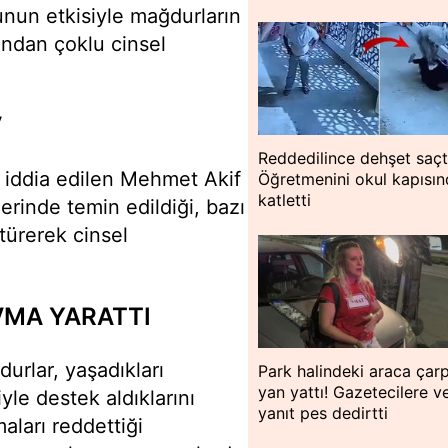
unun etkisiyle mağdurların
dından çoklu cinsel
V
Reddedilince dehşet saçt
 iddia edilen Mehmet Akif
Öğretmenini okul kapısı
katletti
erinde temin edildiği, bazı
türerek cinsel
VMA YARATTI
urlar, yaşadıkları
Park halindeki araca çar
yan yattı! Gazetecilere v
yle destek aldıklarını
yanıt pes dedirtti
aları reddettiği