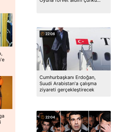
Oyuna forvet aldım çünkü...
22:06
p,
'e
Cumhurbaşkanı Erdoğan,
Suudi Arabistan'a çalışma
ziyareti gerçekleştirecek
ga
22:04
i