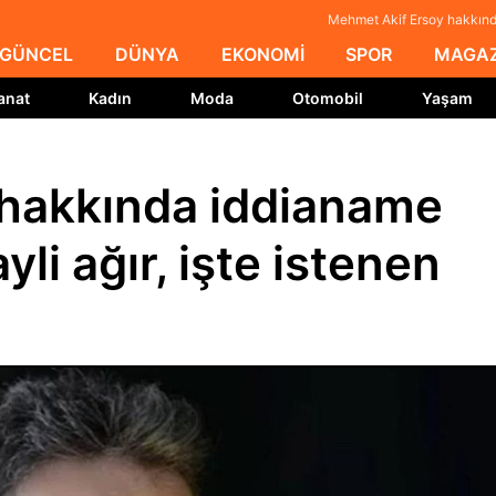
Mehmet Akif Ersoy hakkında
GÜNCEL
DÜNYA
EKONOMİ
SPOR
MAGAZ
anat
Kadın
Moda
Otomobil
Yaşam
hakkında iddianame
li ağır, işte istenen