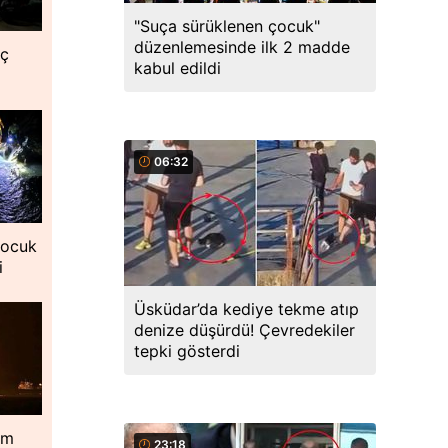
"Suça sürüklenen çocuk"
düzenlemesinde ilk 2 madde
nç
kabul edildi
06:32
çocuk
i
Üsküdar’da kediye tekme atıp
denize düşürdü! Çevredekiler
tepki gösterdi
im
23:18