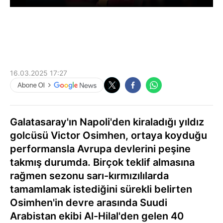
16.03.2025 17:27
Galatasaray'ın Napoli'den kiraladığı yıldız
golcüsü Victor Osimhen, ortaya koyduğu
performansla Avrupa devlerini peşine
takmış durumda. Birçok teklif almasına
rağmen sezonu sarı-kırmızılılarda
tamamlamak istediğini sürekli belirten
Osimhen'in devre arasında Suudi
Arabistan ekibi Al-Hilal'den gelen 40