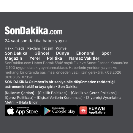
24 saat son dakika haber yayını
Hakkımızda
Reklam
İletişim
Künye
Son Dakika
Güncel
Dünya
Ekonomi
Spor
Magazin
Yerel
Politika
Namaz Vakitleri
SonDakika.com Haber Portalı 5846 sayılı Fikir ve Sanat Eserleri Kanunu'na
%100 uygun olarak yayınlanmaktadır. Haberlerin yeniden yayımı ve
herhangi bir ortamda basılması önceden yazılı izin gerektirir. 7.08.2026
06:06:35. #7.12#
SON DAKİKA:
Osimhen'in bir saniye bile düşünmeden reddettiği
astronomik teklif ortaya çıktı - Son Dakika
[Kullanım Şartları]
-
[Gizlilik Politikası]
-
[Gizlilik ve Çerez Politikası]
-
[Çerez Politikası]
-
[Kişisel Verilerin Korunması]
-
[Ziyaretçi Aydınlatma
Metni]
-
[Hata Bildir]