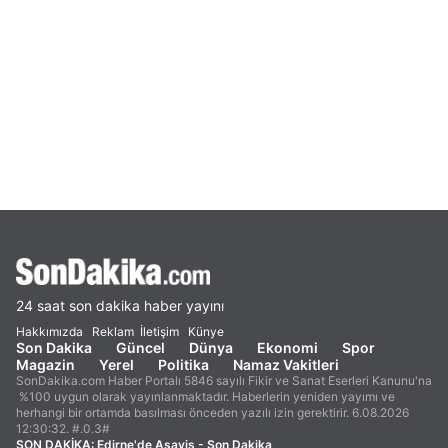
24 saat son dakika haber yayını
Hakkımızda
Reklam
İletişim
Künye
Son Dakika
Güncel
Dünya
Ekonomi
Spor
Magazin
Yerel
Politika
Namaz Vakitleri
SonDakika.com Haber Portalı 5846 sayılı Fikir ve Sanat Eserleri Kanunu'na
%100 uygun olarak yayınlanmaktadır. Haberlerin yeniden yayımı ve
herhangi bir ortamda basılması önceden yazılı izin gerektirir. 6.08.2026
12:30:32. #.0.3#
SON DAKİKA:
Edirne'de Asayiş - Son Dakika