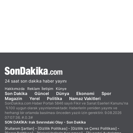
24 saat son dakika haber yayını
Hakkımızda
Reklam
İletişim
Künye
Son Dakika
Güncel
Dünya
Ekonomi
Spor
Magazin
Yerel
Politika
Namaz Vakitleri
SonDakika.com Haber Portalı 5846 sayılı Fikir ve Sanat Eserleri Kanunu'na
%100 uygun olarak yayınlanmaktadır. Haberlerin yeniden yayımı ve
herhangi bir ortamda basılması önceden yazılı izin gerektirir. 9.08.2026
07:07:36. #.0.3#
SON DAKİKA:
Irak Sınırındaki Olay - Son Dakika
[Kullanım Şartları]
-
[Gizlilik Politikası]
-
[Gizlilik ve Çerez Politikası]
-