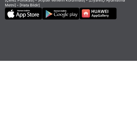
[Çerez Politikası]
-
[Kişisel Verilerin Korunması]
-
[Ziyaretçi Aydınlatma
Metni]
-
[Hata Bildir]