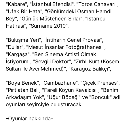
"Kabare", "İstanbul Efendisi", "Toros Canavarı",
"Ufak Bir Hata", "Gönlümdeki Osman Hamdi
Bey", "Günlük Müstehcen Sırlar", "İstanbul
Hatırası", "Surname 2010",
"Buluşma Yeri", "İntiharın Genel Provası",
"Dullar", "Mesut İnsanlar Fotoğrafhanesi",
"Kargaşa", "Ben Sinema Artisti Olmak
İstiyorum", "Sevgili Doktor", "Zırhlı Kurt (Kösem
Sultan ile Avcı Mehmed)", "Karagöz Balıkçı",
"Boya Benek", "Cambazhane", "Çiçek Prenses",
"Pırtlatan Bal", "Fareli Köyün Kavalcısı", "Benim
Arkadaşım Yok", "Uğur Böceği" ve "Boncuk" adlı
oyunları seyirciyle buluşturacak.
-Oyunlar hakkında-