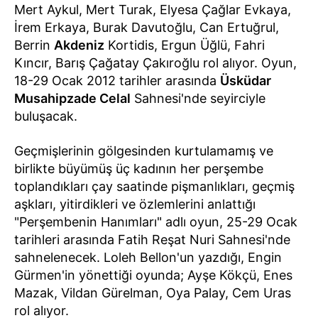
Mert Aykul, Mert Turak, Elyesa Çağlar Evkaya,
İrem Erkaya, Burak Davutoğlu, Can Ertuğrul,
Berrin
Akdeniz
Kortidis, Ergun Üğlü, Fahri
Kıncır, Barış Çağatay Çakıroğlu rol alıyor. Oyun,
18-29 Ocak 2012 tarihler arasında
Üsküdar
Musahipzade Celal
Sahnesi'nde seyirciyle
buluşacak.
Geçmişlerinin gölgesinden kurtulamamış ve
birlikte büyümüş üç kadının her perşembe
toplandıkları çay saatinde pişmanlıkları, geçmiş
aşkları, yitirdikleri ve özlemlerini anlattığı
"Perşembenin Hanımları" adlı oyun, 25-29 Ocak
tarihleri arasında Fatih Reşat Nuri Sahnesi'nde
sahnelenecek. Loleh Bellon'un yazdığı, Engin
Gürmen'in yönettiği oyunda; Ayşe Kökçü, Enes
Mazak, Vildan Gürelman, Oya Palay, Cem Uras
rol alıyor.