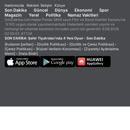
Hakkımızda
Reklam
İletişim
Künye
Son Dakika
Güncel
Dünya
Ekonomi
Spor
Magazin
Yerel
Politika
Namaz Vakitleri
SonDakika.com Haber Portalı 5846 sayılı Fikir ve Sanat Eserleri Kanunu'na
%100 uygun olarak yayınlanmaktadır. Haberlerin yeniden yayımı ve
herhangi bir ortamda basılması önceden yazılı izin gerektirir. 9.08.2026
02:59:43. #7.13#
SON DAKİKA:
Şehir Tiyatroları'nda 4 Yeni Oyun - Son Dakika
[Kullanım Şartları]
-
[Gizlilik Politikası]
-
[Gizlilik ve Çerez Politikası]
-
[Çerez Politikası]
-
[Kişisel Verilerin Korunması]
-
[Ziyaretçi Aydınlatma
Metni]
-
[Hata Bildir]