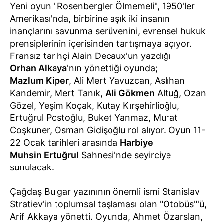
Yeni oyun "Rosenbergler Ölmemeli", 1950'ler
Amerikası'nda, birbirine aşık iki insanın
inançlarını savunma serüvenini, evrensel hukuk
prensiplerinin içerisinden tartışmaya açıyor.
Fransız tarihçi Alain Decaux'un yazdığı
Orhan Alkaya
'nın yönettiği oyunda;
Mazlum Kiper
, Ali Mert Yavuzcan, Aslıhan
Kandemir, Mert Tanık,
Ali Gökmen
Altuğ, Ozan
Gözel, Yeşim Koçak, Kutay Kırşehirlioğlu,
Ertuğrul Postoğlu, Buket Yanmaz, Murat
Coşkuner, Osman Gidişoğlu rol alıyor. Oyun 11-
22 Ocak tarihleri arasında
Harbiye
Muhsin Ertuğrul
Sahnesi'nde seyirciye
sunulacak.
Çağdaş Bulgar yazınının önemli ismi Stanislav
Stratiev'in toplumsal taşlaması olan "Otobüs"'ü,
Arif Akkaya yönetti. Oyunda, Ahmet Özarslan,