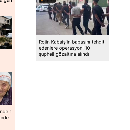
lü gün
Rojin Kabaiş'in babasını tehdit
edenlere operasyon! 10
şüpheli gözaltına alındı
ünde 1
ünde