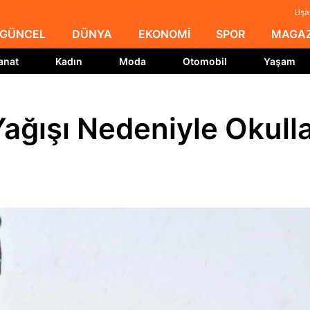
Uşak
GÜNCEL
DÜNYA
EKONOMİ
SPOR
MAGAZ
anat
Kadın
Moda
Otomobil
Yaşam
ağışı Nedeniyle Okull