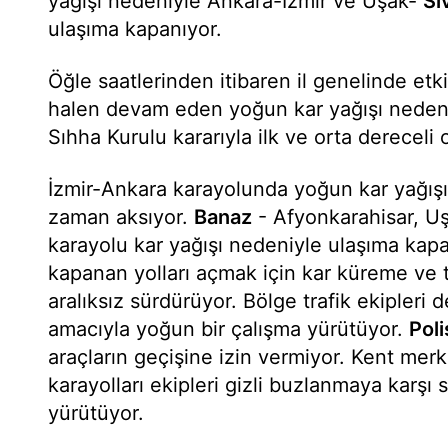
yağışı nedeniyle Ankara-İzmir ve Uşak-
Si
ulaşıma kapanıyor.
Öğle saatlerinden itibaren il genelinde etk
halen devam eden yoğun kar yağışı neden
Sıhha Kurulu kararıyla ilk ve orta dereceli ok
İzmir-Ankara karayolunda yoğun kar yağışı
zaman aksıyor.
Banaz
- Afyonkarahisar, Uş
karayolu kar yağışı nedeniyle ulaşıma kapan
kapanan yolları açmak için kar küreme ve t
aralıksız sürdürüyor. Bölge trafik ekipleri 
amacıyla yoğun bir çalışma yürütüyor.
Poli
araçların geçişine izin vermiyor. Kent mer
karayolları ekipleri gizli buzlanmaya karşı 
yürütüyor.