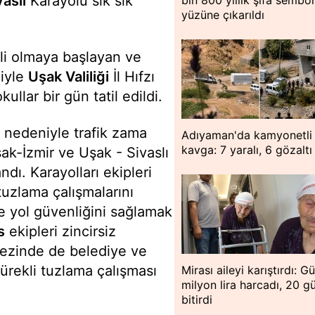
vaslı
Karayolu sık sık
bin 800 yıllık şifa sembo
yüzüne çıkarıldı
ili olmaya başlayan ve
iyle
Uşak Valiliği
İl Hıfzı
ullar bir gün tatil edildi.
 nedeniyle trafik zama
Adıyaman'da kamyonetli
kavga: 7 yaralı, 6 gözaltı
ak-İzmir ve Uşak - Sivaslı
dı. Karayolları ekipleri
uzlama çalışmalarını
de yol güvenliğini sağlamak
s
ekipleri zincirsiz
kezinde de belediye ve
sürekli tuzlama çalışması
Mirası aileyi karıştırdı: G
milyon lira harcadı, 20 g
bitirdi