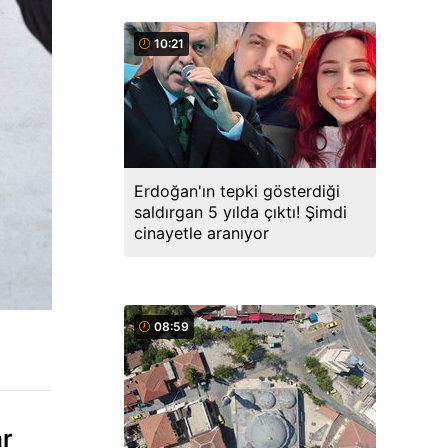
10:21
Erdoğan'ın tepki gösterdiği
saldırgan 5 yılda çıktı! Şimdi
cinayetle aranıyor
08:59
ar