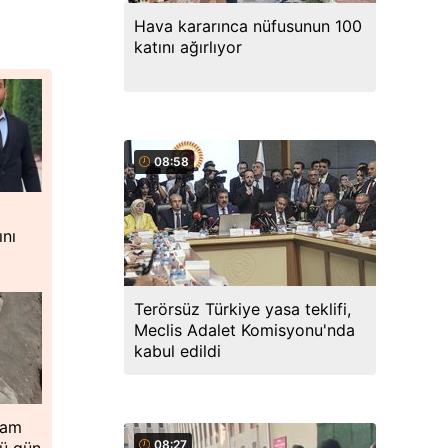
Hava kararınca nüfusunun 100
katını ağırlıyor
08:58
ını
Terörsüz Türkiye yasa teklifi,
Meclis Adalet Komisyonu'nda
kabul edildi
 Tam
08:27