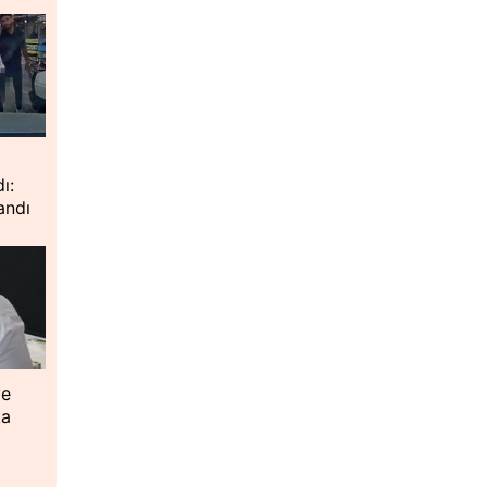
ı:
andı
ye
ka