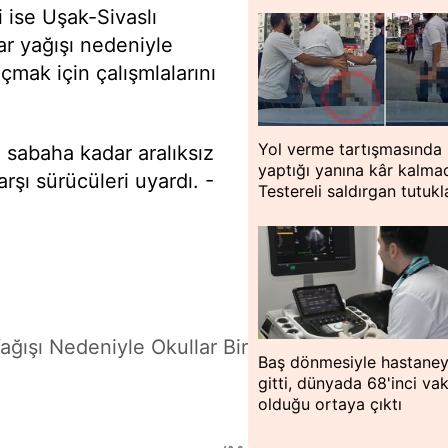
ise Uşak-Sivaslı
r yağışı nedeniyle
çmak için çalışmlalarını
Yol verme tartışmasında
n sabaha kadar aralıksız
yaptığı yanına kâr kalmad
şı sürücüleri uyardı. -
Testereli saldırgan tutukl
ağışı Nedeniyle Okullar Bir
Baş dönmesiyle hastane
gitti, dünyada 68'inci va
olduğu ortaya çıktı