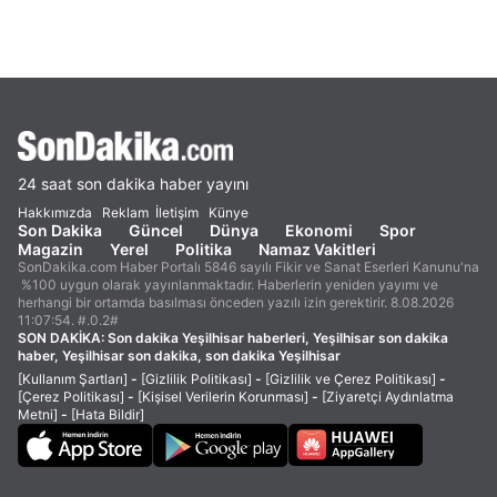
24 saat son dakika haber yayını
Hakkımızda
Reklam
İletişim
Künye
Son Dakika
Güncel
Dünya
Ekonomi
Spor
Magazin
Yerel
Politika
Namaz Vakitleri
SonDakika.com Haber Portalı 5846 sayılı Fikir ve Sanat Eserleri Kanunu'na
%100 uygun olarak yayınlanmaktadır. Haberlerin yeniden yayımı ve
herhangi bir ortamda basılması önceden yazılı izin gerektirir. 8.08.2026
11:07:54. #.0.2#
SON DAKİKA:
Son dakika Yeşilhisar haberleri, Yeşilhisar son dakika
haber, Yeşilhisar son dakika, son dakika Yeşilhisar
[Kullanım Şartları]
-
[Gizlilik Politikası]
-
[Gizlilik ve Çerez Politikası]
-
[Çerez Politikası]
-
[Kişisel Verilerin Korunması]
-
[Ziyaretçi Aydınlatma
Metni]
-
[Hata Bildir]