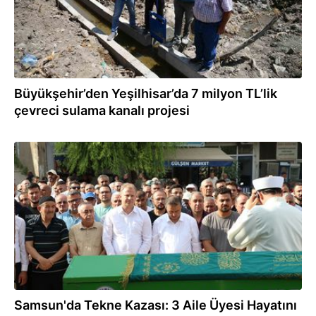
Büyükşehir’den Yeşilhisar’da 7 milyon TL’lik
çevreci sulama kanalı projesi
21.07.2026
Samsun'da Tekne Kazası: 3 Aile Üyesi Hayatını