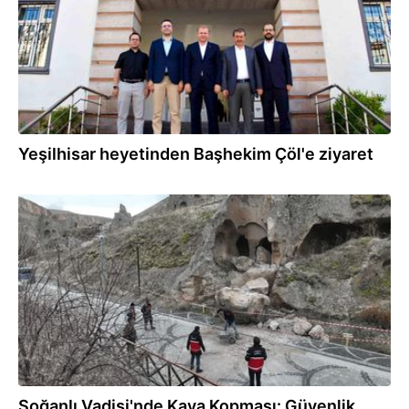
Yeşilhisar heyetinden Başhekim Çöl'e ziyaret
21.03.2026
Soğanlı Vadisi'nde Kaya Kopması: Güvenlik