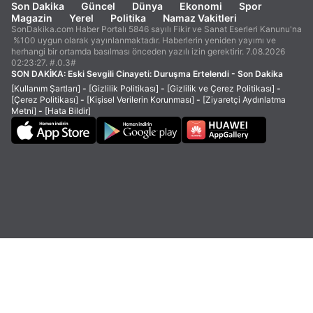
Son Dakika
Güncel
Dünya
Ekonomi
Spor
Magazin
Yerel
Politika
Namaz Vakitleri
SonDakika.com Haber Portalı 5846 sayılı Fikir ve Sanat Eserleri Kanunu'na
%100 uygun olarak yayınlanmaktadır. Haberlerin yeniden yayımı ve
herhangi bir ortamda basılması önceden yazılı izin gerektirir. 7.08.2026
02:23:27. #.0.3#
SON DAKİKA:
Eski Sevgili Cinayeti: Duruşma Ertelendi - Son Dakika
[Kullanım Şartları]
-
[Gizlilik Politikası]
-
[Gizlilik ve Çerez Politikası]
-
[Çerez Politikası]
-
[Kişisel Verilerin Korunması]
-
[Ziyaretçi Aydınlatma
Metni]
-
[Hata Bildir]