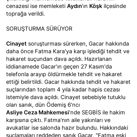
cenazesi ise memleketi
Aydın
'ın
Köşk
ilçesinde
toprağa verildi.
SORUŞTURMA SÜRÜYOR
Cinayet
soruşturması sürerken, Gacar hakkında
daha önce Fatma Kara'ya karşı işlediği tehdit ve
hakaret suçundan dava açıldı. Hazırlanan
iddianamede Gacar'ın geçen 27 Kasım'da
telefonla arayıp öldürmekle tehdit ve hakaret
ettiği belirtildi. Gacar hakkında tehdit ve hakaret
suçlarından toplam 4 yıla kadar hapis cezası
istemiyle dava açıldı. Cinayet sebebiyle tutuklu
olan sanık, dün Ödemiş 6'ncı
Asliye Ceza Mahkemesi
'nde SEGBİS ile hakim
karşısına çıktı. Fatma'nın aile yakınları ve
avukatlar ise salonda hazır bulundu. Hakkındaki
suçlamaları reddeden sanık Gacar, "Fatma eski