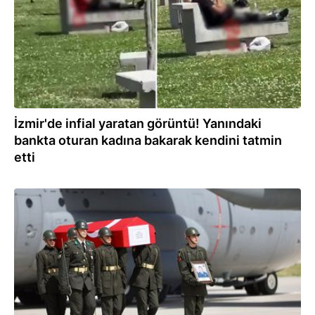
İzmir'de infial yaratan görüntü! Yanındaki
bankta oturan kadına bakarak kendini tatmin
etti
05.06.2024