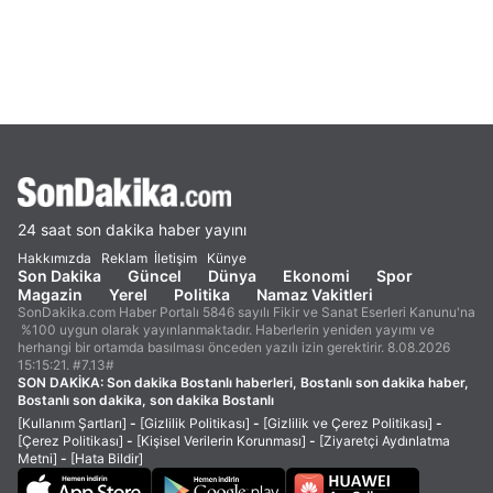
24 saat son dakika haber yayını
Hakkımızda
Reklam
İletişim
Künye
Son Dakika
Güncel
Dünya
Ekonomi
Spor
Magazin
Yerel
Politika
Namaz Vakitleri
SonDakika.com Haber Portalı 5846 sayılı Fikir ve Sanat Eserleri Kanunu'na
%100 uygun olarak yayınlanmaktadır. Haberlerin yeniden yayımı ve
herhangi bir ortamda basılması önceden yazılı izin gerektirir. 8.08.2026
15:15:21. #7.13#
SON DAKİKA:
Son dakika Bostanlı haberleri, Bostanlı son dakika haber,
Bostanlı son dakika, son dakika Bostanlı
[Kullanım Şartları]
-
[Gizlilik Politikası]
-
[Gizlilik ve Çerez Politikası]
-
[Çerez Politikası]
-
[Kişisel Verilerin Korunması]
-
[Ziyaretçi Aydınlatma
Metni]
-
[Hata Bildir]