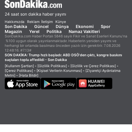
24 saat son dakika haber yayını
Hakkımızda
Reklam
İletişim
Künye
Son Dakika
Güncel
Dünya
Ekonomi
Spor
Magazin
Yerel
Politika
Namaz Vakitleri
SonDakika.com Haber Portalı 5846 sayılı Fikir ve Sanat Eserleri Kanunu'na
%100 uygun olarak yayınlanmaktadır. Haberlerin yeniden yayımı ve
herhangi bir ortamda basılması önceden yazılı izin gerektirir. 7.08.2026
12:48:16. #7.13#
SON DAKİKA:
Trump hızlı başladı: ABD DSÖ'den çıktı, kongre baskını
suçluları toplu affedildi - Son Dakika
[Kullanım Şartları]
-
[Gizlilik Politikası]
-
[Gizlilik ve Çerez Politikası]
-
[Çerez Politikası]
-
[Kişisel Verilerin Korunması]
-
[Ziyaretçi Aydınlatma
Metni]
-
[Hata Bildir]