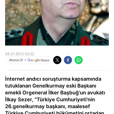
06.01.2012 02:22
İnternet andıcı soruşturma kapsamında
tutuklanan Genelkurmay eski Başkanı
emekli Orgeneral İlker Başbuğ'un avukatı
İlkay Sezer, "Türkiye Cumhuriyeti'nin
26.genelkurmay başkanı, maalesef
Türkiye Cumhuriyeti hükümetini ortadan