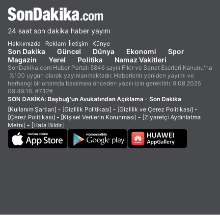
24 saat son dakika haber yayını
Hakkımızda
Reklam
İletişim
Künye
Son Dakika
Güncel
Dünya
Ekonomi
Spor
Magazin
Yerel
Politika
Namaz Vakitleri
SonDakika.com Haber Portalı 5846 sayılı Fikir ve Sanat Eserleri Kanunu'na
%100 uygun olarak yayınlanmaktadır. Haberlerin yeniden yayımı ve
herhangi bir ortamda basılması önceden yazılı izin gerektirir. 9.08.2026
09:49:18. #7.12#
SON DAKİKA:
Başbuğ'un Avukatından Açıklama - Son Dakika
[Kullanım Şartları]
-
[Gizlilik Politikası]
-
[Gizlilik ve Çerez Politikası]
-
[Çerez Politikası]
-
[Kişisel Verilerin Korunması]
-
[Ziyaretçi Aydınlatma
Metni]
-
[Hata Bildir]