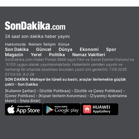
24 saat son dakika haber yayını
Hakkımızda
Reklam
İletişim
Künye
Son Dakika
Güncel
Dünya
Ekonomi
Spor
Magazin
Yerel
Politika
Namaz Vakitleri
SonDakika.com Haber Portalı 5846 sayılı Fikir ve Sanat Eserleri Kanunu'na
%100 uygun olarak yayınlanmaktadır. Haberlerin yeniden yayımı ve
herhangi bir ortamda basılması önceden yazılı izin gerektirir. 7.08.2026
07:04:54. #.0.2#
SON DAKİKA:
Maltepe'de tüneli su bastı; araçlar ilerlemekte güçlük
çekti - Son Dakika
[Kullanım Şartları]
-
[Gizlilik Politikası]
-
[Gizlilik ve Çerez Politikası]
-
[Çerez Politikası]
-
[Kişisel Verilerin Korunması]
-
[Ziyaretçi Aydınlatma
Metni]
-
[Hata Bildir]