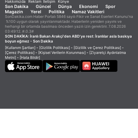
Hakkımızda
Reklam
İletişim
Künye
Son Dakika
Güncel
Dünya
Ekonomi
Spor
Magazin
Yerel
Politika
Namaz Vakitleri
SonDakika.com Haber Portalı 5846 sayılı Fikir ve Sanat Eserleri Kanunu'na
%100 uygun olarak yayınlanmaktadır. Haberlerin yeniden yayımı ve
herhangi bir ortamda basılması önceden yazılı izin gerektirir. 7.08.2026
03:49:12. #.0.3#
SON DAKİKA:
İranlı Bakan Arakçi'den ABD'ye rest: İranlılar asla baskıya
boyun eğmez - Son Dakika
[Kullanım Şartları]
-
[Gizlilik Politikası]
-
[Gizlilik ve Çerez Politikası]
-
[Çerez Politikası]
-
[Kişisel Verilerin Korunması]
-
[Ziyaretçi Aydınlatma
Metni]
-
[Hata Bildir]