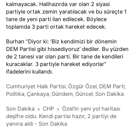
kalmayacak. Halihazırda var olan 2 siyasi
partiyle ortak zemin yaratılacak ve bu süreçte 1
tane de yeni parti ilan edilecek. Böylece
toplamda 3 parti ortak hareket edecek.
Burhan “Diyor ki: ‘Biz kendimizi bir dönemin
DEM Partisi gibi hissediyoruz’ dediler. Bu yüzden
de 2 tanesi var olan parti. Bir tane de kendileri
kuracaklar. 3 partiyle hareket ediyorlar”
ifadelerini kullandı.
Cumhuriyet Halk Partisi
Özgür Özel
DEM Parti
,
,
,
Politika
Çankaya
Gündem
Güncel
Son Dakika
,
,
,
,
Son Dakika
›
CHP
›
Özel’in yeni yol haritası
deşifre oldu: Kendi partisi hazır, 2 partiyi de
yanına aldı - Son Dakika