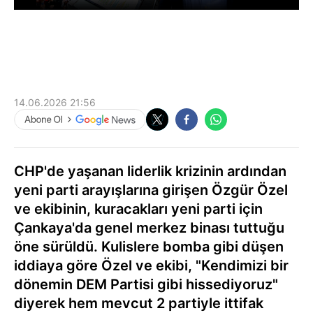
14.06.2026 21:56
CHP'de yaşanan liderlik krizinin ardından
yeni parti arayışlarına girişen Özgür Özel
ve ekibinin, kuracakları yeni parti için
Çankaya'da genel merkez binası tuttuğu
öne sürüldü. Kulislere bomba gibi düşen
iddiaya göre Özel ve ekibi, "Kendimizi bir
dönemin DEM Partisi gibi hissediyoruz"
diyerek hem mevcut 2 partiyle ittifak