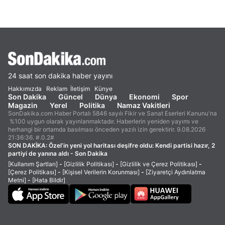
24 saat son dakika haber yayını
Hakkımızda
Reklam
İletişim
Künye
Son Dakika
Güncel
Dünya
Ekonomi
Spor
Magazin
Yerel
Politika
Namaz Vakitleri
SonDakika.com Haber Portalı 5846 sayılı Fikir ve Sanat Eserleri Kanunu'na
%100 uygun olarak yayınlanmaktadır. Haberlerin yeniden yayımı ve
herhangi bir ortamda basılması önceden yazılı izin gerektirir. 9.08.2026
21:36:36. #.0.2#
SON DAKİKA:
Özel’in yeni yol haritası deşifre oldu: Kendi partisi hazır, 2
partiyi de yanına aldı - Son Dakika
[Kullanım Şartları]
-
[Gizlilik Politikası]
-
[Gizlilik ve Çerez Politikası]
-
[Çerez Politikası]
-
[Kişisel Verilerin Korunması]
-
[Ziyaretçi Aydınlatma
Metni]
-
[Hata Bildir]