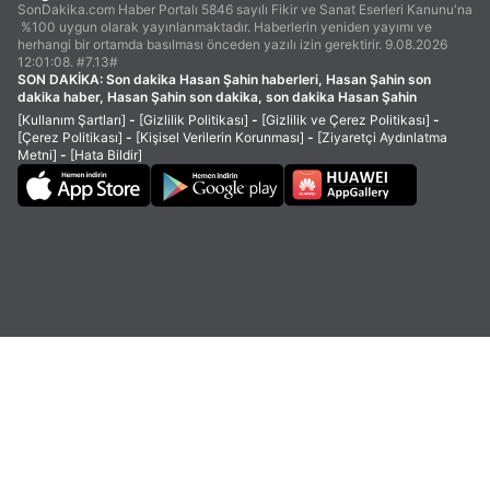
SonDakika.com Haber Portalı 5846 sayılı Fikir ve Sanat Eserleri Kanunu'na
%100 uygun olarak yayınlanmaktadır. Haberlerin yeniden yayımı ve
herhangi bir ortamda basılması önceden yazılı izin gerektirir. 9.08.2026
12:01:08. #7.13#
SON DAKİKA:
Son dakika Hasan Şahin haberleri, Hasan Şahin son
dakika haber, Hasan Şahin son dakika, son dakika Hasan Şahin
[Kullanım Şartları]
-
[Gizlilik Politikası]
-
[Gizlilik ve Çerez Politikası]
-
[Çerez Politikası]
-
[Kişisel Verilerin Korunması]
-
[Ziyaretçi Aydınlatma
Metni]
-
[Hata Bildir]