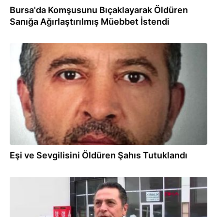
Bursa'da Komşusunu Bıçaklayarak Öldüren
Sanığa Ağırlaştırılmış Müebbet İstendi
23.11.2024
Eşi ve Sevgilisini Öldüren Şahıs Tutuklandı
22.11.2024