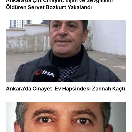
Ankara'da Çift Cinayet: Eşini ve Sevgilisini
Öldüren Servet Bozkurt Yakalandı
22.11.2024
Ankara'da Cinayet: Ev Hapsindeki Zannah Kaçtı
21.11.2024