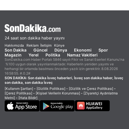
24 saat son dakika haber yayını
Hakkımızda
Reklam
İletişim
Künye
Son Dakika
Güncel
Dünya
Ekonomi
Spor
Magazin
Yerel
Politika
Namaz Vakitleri
SonDakika.com Haber Portalı 5846 sayılı Fikir ve Sanat Eserleri Kanunu'na
%100 uygun olarak yayınlanmaktadır. Haberlerin yeniden yayımı ve
herhangi bir ortamda basılması önceden yazılı izin gerektirir. 8.08.2026
16:58:55. #.0.2#
SON DAKİKA:
Son dakika İsveç haberleri, İsveç son dakika haber, İsveç
son dakika, son dakika İsveç
[Kullanım Şartları]
-
[Gizlilik Politikası]
-
[Gizlilik ve Çerez Politikası]
-
[Çerez Politikası]
-
[Kişisel Verilerin Korunması]
-
[Ziyaretçi Aydınlatma
Metni]
-
[Hata Bildir]