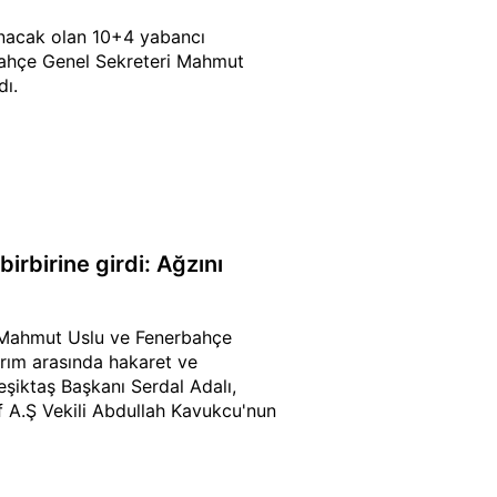
anacak olan 10+4 yabancı
rbahçe Genel Sekreteri Mahmut
dı.
irbirine girdi: Ağzını
ri Mahmut Uslu ve Fenerbahçe
ırım arasında hakaret ve
eşiktaş Başkanı Serdal Adalı,
 A.Ş Vekili Abdullah Kavukcu'nun