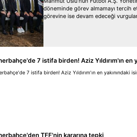
Mahmut Uslu'nun Futbol A.Ş. Yöneti
döneminde görev almamayı tercih et
görevine ise devam edeceği vurgula
erbahçe'de 7 istifa birden! Aziz Yıldırım'ın en y
erbahçe'de 7 istifa birden! Aziz Yıldırım'ın en yakınındaki is
nerbahçe'den TFF'nin kararına tepki