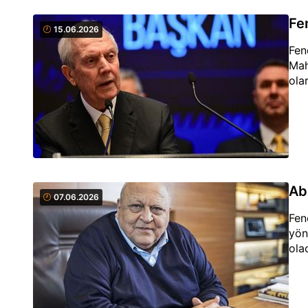
Fe
15.06.2026
Fen
Mah
ola
Ab
07.06.2026
Fen
yön
ola