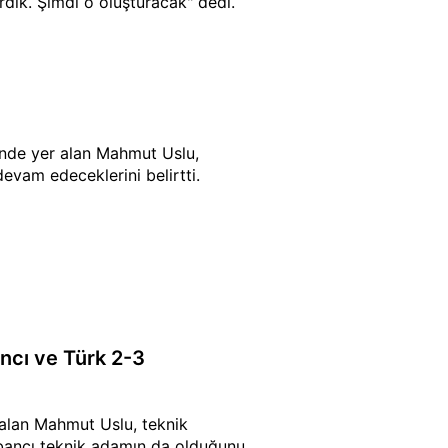
dik. Şimdi o oluşturacak" dedi.
inde yer alan Mahmut Uslu,
evam edeceklerini belirtti.
ncı ve Türk 2-3
 alan Mahmut Uslu, teknik
abancı teknik adamın da olduğunu