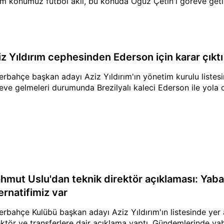
im konumuz futbol aklı, bu konuda Oğuz Çetin'i göreve getir
iz Yıldırım cephesinden Ederson için karar çıktı
erbahçe başkan adayı Aziz Yıldırım'ın yönetim kurulu listes
eve gelmeleri durumunda Brezilyalı kaleci Ederson ile yola d
hmut Uslu'dan teknik direktör açıklaması: Yaba
ernatifimiz var
erbahçe Kulübü başkan adayı Aziz Yıldırım'ın listesinde yer
ektör ve transferlere dair açıklama yaptı. Gündemlerinde y