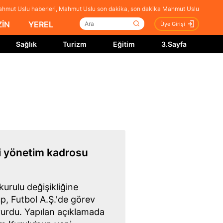
hmut Uslu haberleri, Mahmut Uslu son dakika, son dakika Mahmut Uslu
İN
YEREL
Üye Girişi
Sağlık
Turizm
Eğitim
3.Sayfa
i yönetim kadrosu
urulu değişikliğine
lüp, Futbol A.Ş.'de görev
yurdu. Yapılan açıklamada