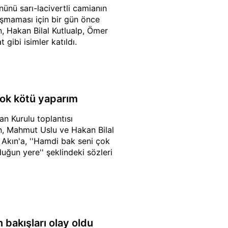
ünü sarı-lacivertli camianın
kışmaması için bir gün önce
, Hakan Bilal Kutlualp, Ömer
gibi isimler katıldı.
 çok kötü yaparım
n Kurulu toplantısı
ran, Mahmut Uslu ve Hakan Bilal
i Akın'a, ''Hamdi bak seni çok
ğun yere'' şeklindeki sözleri
 bakışları olay oldu