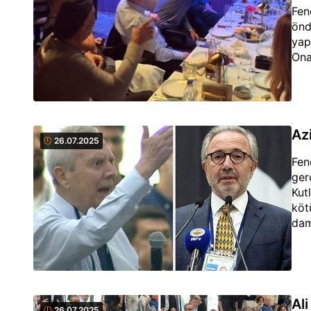
Fen
önd
yap
Ona
Az
26.07.2025
Fen
ger
Kut
köt
dam
Ali
26.07.2025