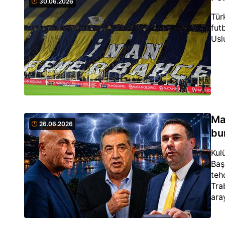
30.06.2026
Tür
fut
Usl
Mah
26.06.2026
bu
Kul
Baş
teh
Tra
ara