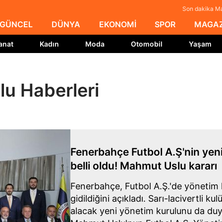
Son dakika Ma
GÜNCEL
DÜNYA
EKONOMİ
SPOR
MAGAZ
anat
Kadın
Moda
Otomobil
Yaşam
u Haberleri
Fenerbahçe Futbol A.Ş'nin yen
belli oldu! Mahmut Uslu kararı
Fenerbahçe, Futbol A.Ş.'de yönetim k
gidildiğini açıkladı. Sarı-lacivertli ku
alacak yeni yönetim kurulunu da du