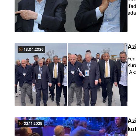
ifa
ada
Az
18.04.2026
Fen
Kur
"Ak
Az
02.11.2025
kut