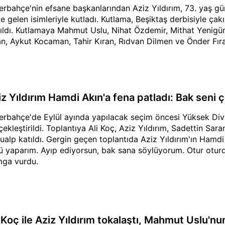
erbahçe'nin efsane başkanlarından Aziz Yıldırım, 73. yaş gün
e gelen isimleriyle kutladı. Kutlama, Beşiktaş derbisiyle ça
ıldı. Kutlamaya Mahmut Uslu, Nihat Özdemir, Mithat Yenigün
n, Aykut Kocaman, Tahir Kıran, Rıdvan Dilmen ve Önder Fırat 
iz Yıldırım Hamdi Akın'a fena patladı: Bak seni
erbahçe'de Eylül ayında yapılacak seçim öncesi Yüksek Diva
çekleştirildi. Toplantıya Ali Koç, Aziz Yıldırım, Sadettin Sa
lualp katıldı. Gergin geçen toplantıda Aziz Yıldırım'ın Hamd
ü yaparım. Ayıp ediyorsun, bak sana söylüyorum. Otur oturdu
ga vurdu.
 Koç ile Aziz Yıldırım tokalaştı, Mahmut Uslu'nun