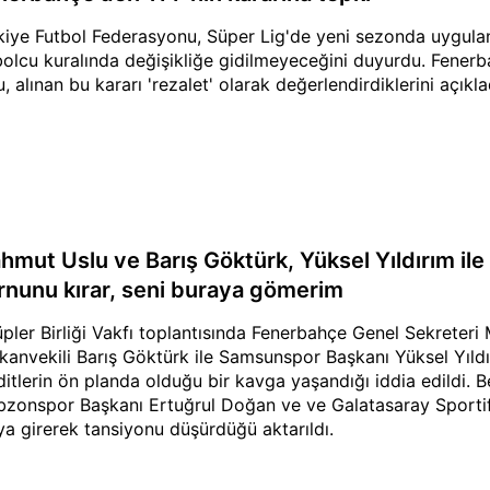
kiye Futbol Federasyonu, Süper Lig'de yeni sezonda uygul
bolcu kuralında değişikliğe gidilmeyeceğini duyurdu. Fene
u, alınan bu kararı 'rezalet' olarak değerlendirdiklerini açıkla
mut Uslu ve Barış Göktürk, Yüksel Yıldırım ile b
rnunu kırar, seni buraya gömerim
üpler Birliği Vakfı toplantısında Fenerbahçe Genel Sekrete
kanvekili Barış Göktürk ile Samsunspor Başkanı Yüksel Yıld
ditlerin ön planda olduğu bir kavga yaşandığı iddia edildi. B
bzonspor Başkanı Ertuğrul Doğan ve ve Galatasaray Sportif
ya girerek tansiyonu düşürdüğü aktarıldı.