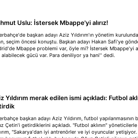
hmut Uslu: İstersek Mbappe'yi alırız!
erbahçe'de başkan adayı Aziz Yıldırım'ın yönetim kurulun
n, seçim öncesi konuştu. Başkan adayı Hakan Safi'ye gön
rid'de Mbappe problemi var, öyle mi? İstersek Mbappe'yi a
 alabilecek gücü var. Para deniliyor ya hani'' dedi.
z Yıldırım merak edilen ismi açıkladı: Futbol ak
tirdik
erbahçe başkan adayı Aziz Yıldırım, futbol yapılanmasının 
z Çetin'i getirdiklerini açıkladı. "Futbol aklının" yöneticile
dırım, "Sakarya'dan iyi antrenörler ve iyi oyuncular yetişiyor