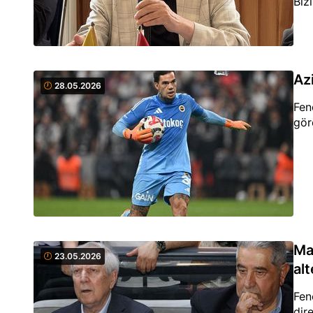
Biz
Az
28.05.2026
Fen
gör
Ma
23.05.2026
alt
Fen
dir