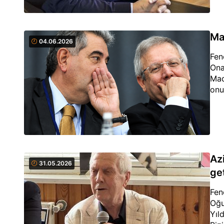
Ma
04.06.2026
Fen
Ona
Mad
onu
Azi
31.05.2026
ge
Fen
Oğu
Yıl