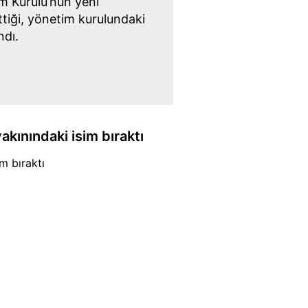
m Kurulu’nun yeni
tiği, yönetim kurulundaki
ndı.
akınındaki isim bıraktı
im bıraktı