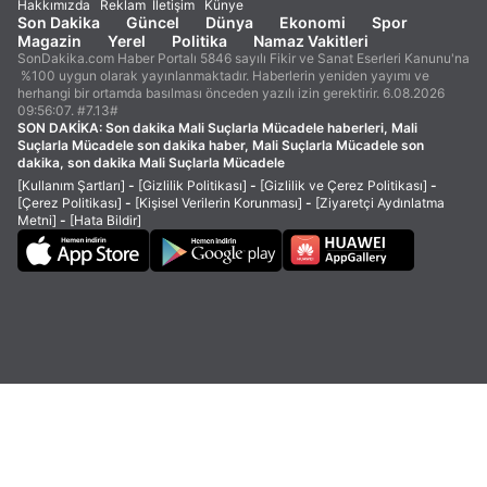
Hakkımızda
Reklam
İletişim
Künye
Son Dakika
Güncel
Dünya
Ekonomi
Spor
Magazin
Yerel
Politika
Namaz Vakitleri
SonDakika.com Haber Portalı 5846 sayılı Fikir ve Sanat Eserleri Kanunu'na
%100 uygun olarak yayınlanmaktadır. Haberlerin yeniden yayımı ve
herhangi bir ortamda basılması önceden yazılı izin gerektirir. 6.08.2026
09:56:07. #7.13#
SON DAKİKA:
Son dakika Mali Suçlarla Mücadele haberleri, Mali
Suçlarla Mücadele son dakika haber, Mali Suçlarla Mücadele son
dakika, son dakika Mali Suçlarla Mücadele
[Kullanım Şartları]
-
[Gizlilik Politikası]
-
[Gizlilik ve Çerez Politikası]
-
[Çerez Politikası]
-
[Kişisel Verilerin Korunması]
-
[Ziyaretçi Aydınlatma
Metni]
-
[Hata Bildir]