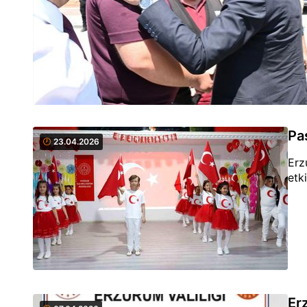
Pa
23.04.2026
Erz
etki
Er