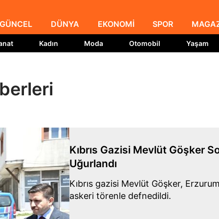
GÜNCEL
DÜNYA
EKONOMİ
SPOR
MAGAZ
anat
Kadın
Moda
Otomobil
Yaşam
berleri
Kıbrıs Gazisi Mevlüt Göşker S
Uğurlandı
Kıbrıs gazisi Mevlüt Göşker, Erzurum
askeri törenle defnedildi.