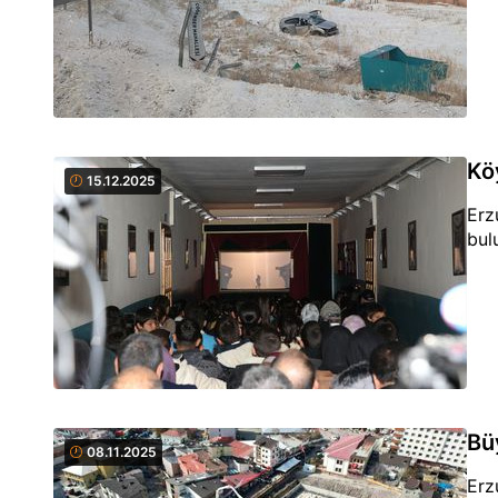
Kö
15.12.2025
Erz
bul
Bü
08.11.2025
Erz