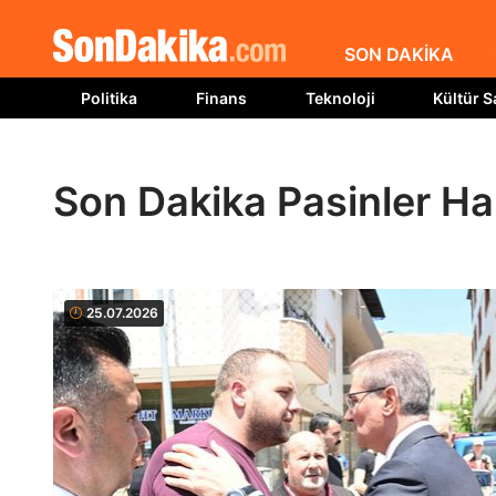
SON DAKİKA
Politika
Finans
Teknoloji
Kültür S
Son Dakika Pasinler Ha
25.07.2026