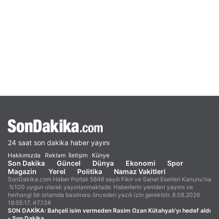
24 saat son dakika haber yayını
Hakkımızda
Reklam
İletişim
Künye
Son Dakika
Güncel
Dünya
Ekonomi
Spor
Magazin
Yerel
Politika
Namaz Vakitleri
SonDakika.com Haber Portalı 5846 sayılı Fikir ve Sanat Eserleri Kanunu'na
%100 uygun olarak yayınlanmaktadır. Haberlerin yeniden yayımı ve
herhangi bir ortamda basılması önceden yazılı izin gerektirir. 8.08.2026
18:55:17. #7.13#
SON DAKİKA:
Bahçeli isim vermeden Rasim Ozan Kütahyalı'yı hedef aldı
- Son Dakika