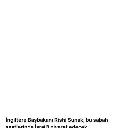
İngiltere Başbakanı
Rishi Sunak
, bu sabah
saatlerinde
İsrail
'i ziyaret edecek.