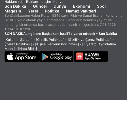
Hakkımızda
Reklam
İletişim
Künye
Son Dakika
Güncel
Dünya
Ekonomi
Spor
Magazin
Yerel
Politika
Namaz Vakitleri
SonDakika.com Haber Portalı 5846 sayılı Fikir ve Sanat Eserleri Kanunu'na
%100 uygun olarak yayınlanmaktadır. Haberlerin yeniden yayımı ve
herhangi bir ortamda basılması önceden yazılı izin gerektirir. 7.08.2026
11:34:10. #7.12#
SON DAKİKA:
İngiltere Başbakanı İsrail'i ziyaret edecek - Son Dakika
[Kullanım Şartları]
-
[Gizlilik Politikası]
-
[Gizlilik ve Çerez Politikası]
-
[Çerez Politikası]
-
[Kişisel Verilerin Korunması]
-
[Ziyaretçi Aydınlatma
Metni]
-
[Hata Bildir]