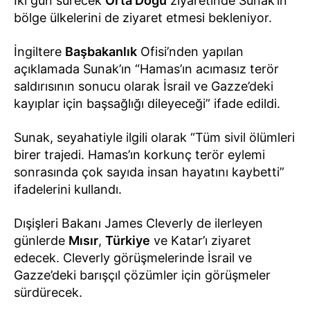
İki gün sürecek
Orta Doğu
ziyaretinde Sunak’ın
bölge ülkelerini de ziyaret etmesi bekleniyor.
İngiltere
Başbakanlık
Ofisi’nden yapılan
açıklamada Sunak’ın “Hamas’ın acımasız terör
saldırısının sonucu olarak İsrail ve Gazze’deki
kayıplar için başsağlığı dileyeceği” ifade edildi.
Sunak, seyahatiyle ilgili olarak “Tüm sivil ölümleri
birer trajedi. Hamas’ın korkunç terör eylemi
sonrasında çok sayıda insan hayatını kaybetti”
ifadelerini kullandı.
Dışişleri Bakanı James Cleverly de ilerleyen
günlerde
Mısır
,
Türkiye
ve Katar’ı ziyaret
edecek. Cleverly görüşmelerinde İsrail ve
Gazze’deki barışçıl çözümler için görüşmeler
sürdürecek.