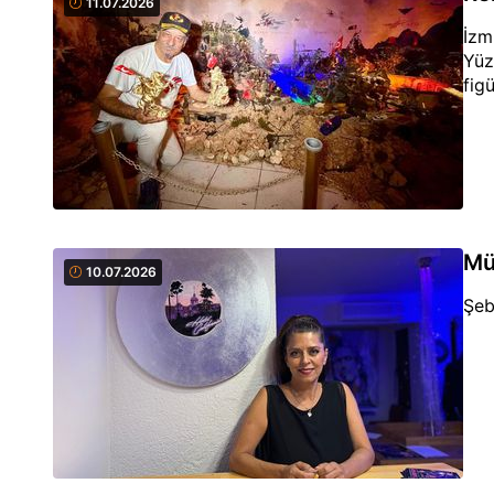
11.07.2026
İzm
Yüz
fig
Mü
10.07.2026
Şeb