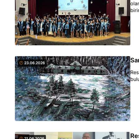
ola
biri
Sa
23.06.2026
Res
bul
Re
21.06.2026