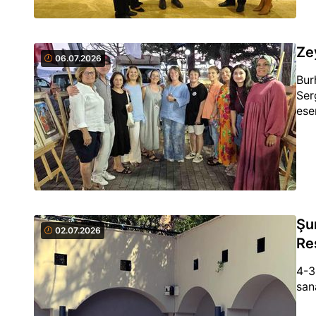
Ze
06.07.2026
Bur
Ser
ese
Şu
02.07.2026
Re
4-3
san