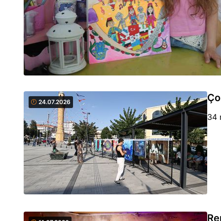
Ço
24.07.2026
34 
Re