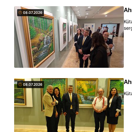
Ah
08.07.2026
Küt
serg
Ah
08.07.2026
Küt