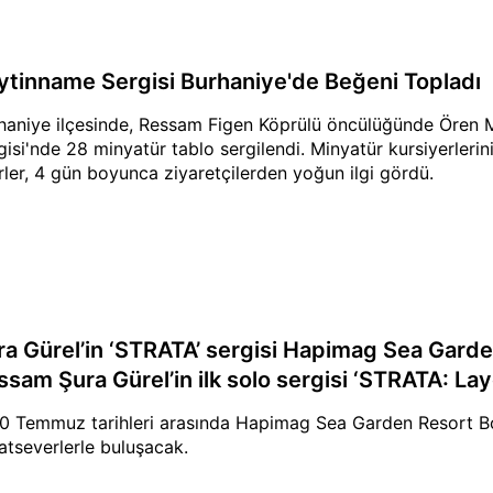
ytinname Sergisi Burhaniye'de Beğeni Topladı
haniye ilçesinde, Ressam Figen Köprülü öncülüğünde Ören 
gisi'nde 28 minyatür tablo sergilendi. Minyatür kursiyerlerinin
rler, 4 gün boyunca ziyaretçilerden yoğun ilgi gördü.
ra Gürel’in ‘STRATA’ sergisi Hapimag Sea Garde
ssam Şura Gürel’in ilk solo sergisi ‘STRATA: Lay
0 Temmuz tarihleri arasında Hapimag Sea Garden Resort Bo
atseverlerle buluşacak.