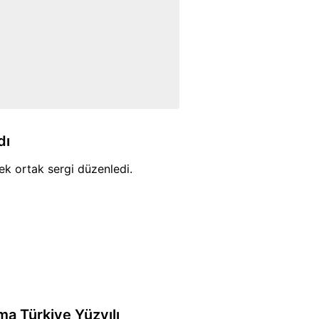
dı
rek ortak sergi düzenledi.
ma Türkiye Yüzyılı