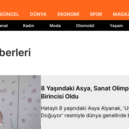
GÜNCEL
DÜNYA
EKONOMİ
SPOR
MAGAZ
anat
Kadın
Moda
Otomobil
Yaşam
erleri
8 Yaşındaki Asya, Sanat Olimp
Birincisi Oldu
Hataylı 8 yaşındaki Asya Alyanak, 'U
Doğuyor' resmiyle dünya genelinde bi