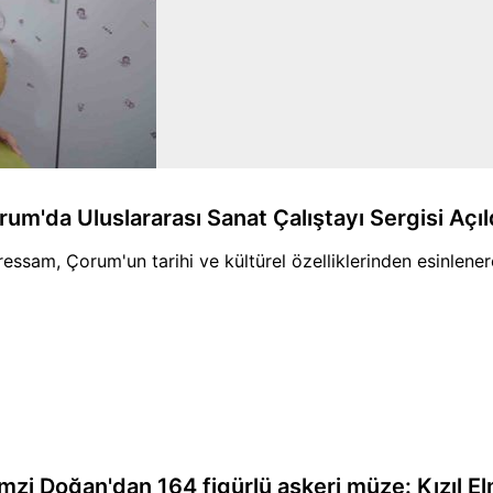
rum'da Uluslararası Sanat Çalıştayı Sergisi Açıl
ressam, Çorum'un tarihi ve kültürel özelliklerinden esinlene
mzi Doğan'dan 164 figürlü askeri müze: Kızıl El