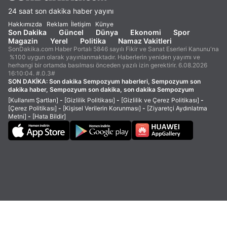
24 saat son dakika haber yayını
Hakkımızda
Reklam
İletişim
Künye
Son Dakika
Güncel
Dünya
Ekonomi
Spor
Magazin
Yerel
Politika
Namaz Vakitleri
SonDakika.com Haber Portalı 5846 sayılı Fikir ve Sanat Eserleri Kanunu'na
%100 uygun olarak yayınlanmaktadır. Haberlerin yeniden yayımı ve
herhangi bir ortamda basılması önceden yazılı izin gerektirir. 6.08.2026
16:10:04. #.0.3#
SON DAKİKA:
Son dakika Sempozyum haberleri, Sempozyum son
dakika haber, Sempozyum son dakika, son dakika Sempozyum
[Kullanım Şartları]
-
[Gizlilik Politikası]
-
[Gizlilik ve Çerez Politikası]
-
[Çerez Politikası]
-
[Kişisel Verilerin Korunması]
-
[Ziyaretçi Aydınlatma
Metni]
-
[Hata Bildir]