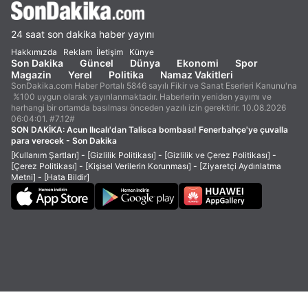
24 saat son dakika haber yayını
Hakkımızda
Reklam
İletişim
Künye
Son Dakika
Güncel
Dünya
Ekonomi
Spor
Magazin
Yerel
Politika
Namaz Vakitleri
SonDakika.com Haber Portalı 5846 sayılı Fikir ve Sanat Eserleri Kanunu'na
%100 uygun olarak yayınlanmaktadır. Haberlerin yeniden yayımı ve
herhangi bir ortamda basılması önceden yazılı izin gerektirir. 10.08.2026
06:04:01. #7.12#
SON DAKİKA:
Acun Ilıcalı'dan Talisca bombası! Fenerbahçe'ye çuvalla
para verecek - Son Dakika
[Kullanım Şartları]
-
[Gizlilik Politikası]
-
[Gizlilik ve Çerez Politikası]
-
[Çerez Politikası]
-
[Kişisel Verilerin Korunması]
-
[Ziyaretçi Aydınlatma
Metni]
-
[Hata Bildir]