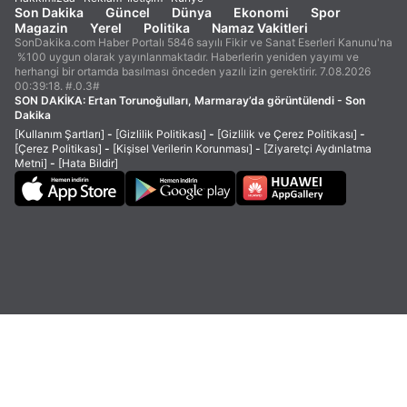
Son Dakika
Güncel
Dünya
Ekonomi
Spor
Magazin
Yerel
Politika
Namaz Vakitleri
SonDakika.com Haber Portalı 5846 sayılı Fikir ve Sanat Eserleri Kanunu'na
%100 uygun olarak yayınlanmaktadır. Haberlerin yeniden yayımı ve
herhangi bir ortamda basılması önceden yazılı izin gerektirir. 7.08.2026
00:39:18. #.0.3#
SON DAKİKA:
Ertan Torunoğulları, Marmaray’da görüntülendi - Son
Dakika
[Kullanım Şartları]
-
[Gizlilik Politikası]
-
[Gizlilik ve Çerez Politikası]
-
[Çerez Politikası]
-
[Kişisel Verilerin Korunması]
-
[Ziyaretçi Aydınlatma
Metni]
-
[Hata Bildir]