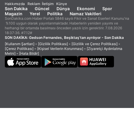
Hakkımızda
Reklam
İletişim
Künye
Son Dakika
Güncel
Dünya
Ekonomi
Spor
Magazin
Yerel
Politika
Namaz Vakitleri
SonDakika.com Haber Portalı 5846 sayılı Fikir ve Sanat Eserleri Kanunu'na
%100 uygun olarak yayınlanmaktadır. Haberlerin yeniden yayımı ve
herhangi bir ortamda basılması önceden yazılı izin gerektirir. 7.08.2026
18:37:36. #7.12#
SON DAKİKA:
Gedson Fernandes, Beşiktaş'tan ayrılıyor - Son Dakika
[Kullanım Şartları]
-
[Gizlilik Politikası]
-
[Gizlilik ve Çerez Politikası]
-
[Çerez Politikası]
-
[Kişisel Verilerin Korunması]
-
[Ziyaretçi Aydınlatma
Metni]
-
[Hata Bildir]