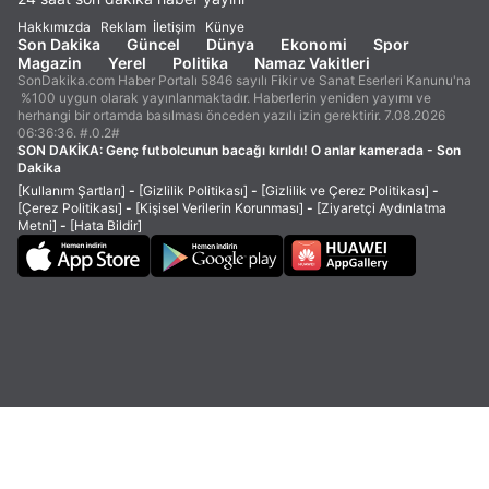
Hakkımızda
Reklam
İletişim
Künye
Son Dakika
Güncel
Dünya
Ekonomi
Spor
Magazin
Yerel
Politika
Namaz Vakitleri
SonDakika.com Haber Portalı 5846 sayılı Fikir ve Sanat Eserleri Kanunu'na
%100 uygun olarak yayınlanmaktadır. Haberlerin yeniden yayımı ve
herhangi bir ortamda basılması önceden yazılı izin gerektirir. 7.08.2026
06:36:36. #.0.2#
SON DAKİKA:
Genç futbolcunun bacağı kırıldı! O anlar kamerada - Son
Dakika
[Kullanım Şartları]
-
[Gizlilik Politikası]
-
[Gizlilik ve Çerez Politikası]
-
[Çerez Politikası]
-
[Kişisel Verilerin Korunması]
-
[Ziyaretçi Aydınlatma
Metni]
-
[Hata Bildir]