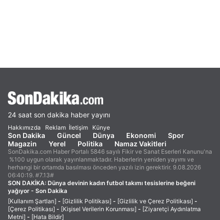
24 saat son dakika haber yayını
Hakkımızda
Reklam
İletişim
Künye
Son Dakika
Güncel
Dünya
Ekonomi
Spor
Magazin
Yerel
Politika
Namaz Vakitleri
SonDakika.com Haber Portalı 5846 sayılı Fikir ve Sanat Eserleri Kanunu'na
%100 uygun olarak yayınlanmaktadır. Haberlerin yeniden yayımı ve
herhangi bir ortamda basılması önceden yazılı izin gerektirir. 9.08.2026
06:40:19. #7.13#
SON DAKİKA:
Dünya devinin kadın futbol takımı tesislerine beğeni
yağıyor - Son Dakika
[Kullanım Şartları]
-
[Gizlilik Politikası]
-
[Gizlilik ve Çerez Politikası]
-
[Çerez Politikası]
-
[Kişisel Verilerin Korunması]
-
[Ziyaretçi Aydınlatma
Metni]
-
[Hata Bildir]