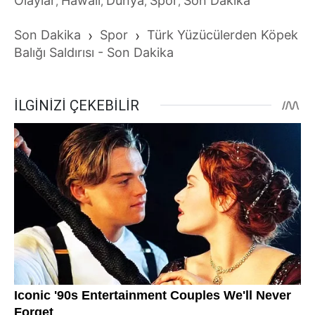
Olaylar
Hawaii
Dünya
Spor
Son Dakika
,
,
,
,
Son Dakika
›
Spor
›
Türk Yüzücülerden Köpek
Balığı Saldırısı - Son Dakika