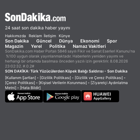
24 saat son dakika haber yayını
Hakkımızda
Reklam
İletişim
Künye
Son Dakika
Güncel
Dünya
Ekonomi
Spor
Magazin
Yerel
Politika
Namaz Vakitleri
SonDakika.com Haber Portalı 5846 sayılı Fikir ve Sanat Eserleri Kanunu'na
%100 uygun olarak yayınlanmaktadır. Haberlerin yeniden yayımı ve
herhangi bir ortamda basılması önceden yazılı izin gerektirir. 8.08.2026
23:02:32. #.0.2#
SON DAKİKA:
Türk Yüzücülerden Köpek Balığı Saldırısı - Son Dakika
[Kullanım Şartları]
-
[Gizlilik Politikası]
-
[Gizlilik ve Çerez Politikası]
-
[Çerez Politikası]
-
[Kişisel Verilerin Korunması]
-
[Ziyaretçi Aydınlatma
Metni]
-
[Hata Bildir]