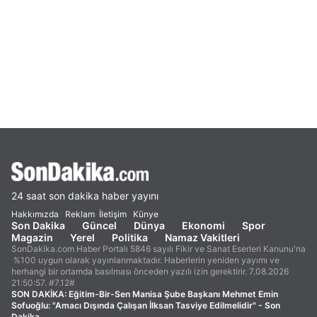
24 saat son dakika haber yayını
Hakkımızda
Reklam
İletişim
Künye
Son Dakika
Güncel
Dünya
Ekonomi
Spor
Magazin
Yerel
Politika
Namaz Vakitleri
SonDakika.com Haber Portalı 5846 sayılı Fikir ve Sanat Eserleri Kanunu'na
%100 uygun olarak yayınlanmaktadır. Haberlerin yeniden yayımı ve
herhangi bir ortamda basılması önceden yazılı izin gerektirir. 7.08.2026
21:50:57. #7.12#
SON DAKİKA:
Eğitim-Bir-Sen Manisa Şube Başkanı Mehmet Emin
Sofuoğlu: "Amacı Dışında Çalışan İlksan Tasviye Edilmelidir" - Son
Dakika