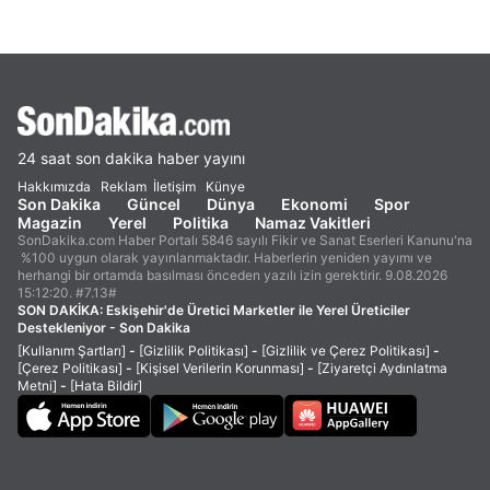
24 saat son dakika haber yayını
Hakkımızda
Reklam
İletişim
Künye
Son Dakika
Güncel
Dünya
Ekonomi
Spor
Magazin
Yerel
Politika
Namaz Vakitleri
SonDakika.com Haber Portalı 5846 sayılı Fikir ve Sanat Eserleri Kanunu'na
%100 uygun olarak yayınlanmaktadır. Haberlerin yeniden yayımı ve
herhangi bir ortamda basılması önceden yazılı izin gerektirir. 9.08.2026
15:12:20. #7.13#
SON DAKİKA:
Eskişehir'de Üretici Marketler ile Yerel Üreticiler
Destekleniyor - Son Dakika
[Kullanım Şartları]
-
[Gizlilik Politikası]
-
[Gizlilik ve Çerez Politikası]
-
[Çerez Politikası]
-
[Kişisel Verilerin Korunması]
-
[Ziyaretçi Aydınlatma
Metni]
-
[Hata Bildir]