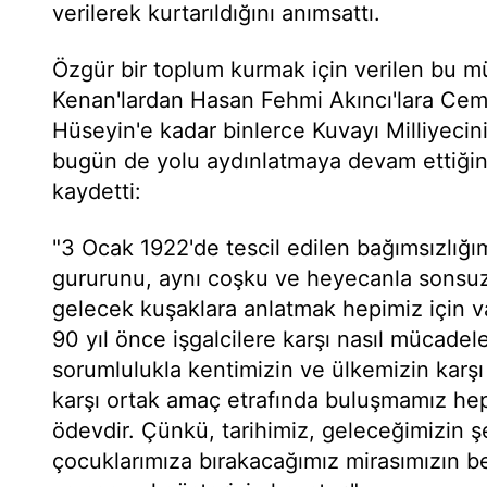
verilerek kurtarıldığını anımsattı.
Özgür bir toplum kurmak için verilen bu 
Kenan'lardan Hasan Fehmi Akıncı'lara Cema
Hüseyin'e kadar binlerce Kuvayı Milliyecin
bugün de yolu aydınlatmaya devam ettiğini
kaydetti:
"3 Ocak 1922'de tescil edilen bağımsızlığı
gururunu, aynı coşku ve heyecanla sonsu
gelecek kuşaklara anlatmak hepimiz için v
90 yıl önce işgalcilere karşı nasıl mücadel
sorumlulukla kentimizin ve ülkemizin karşı 
karşı ortak amaç etrafında buluşmamız he
ödevdir. Çünkü, tarihimiz, geleceğimizin 
çocuklarımıza bırakacağımız mirasımızın be