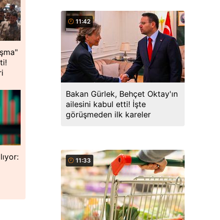
11:42
ışma"
ti!
i
Bakan Gürlek, Behçet Oktay'ın
ailesini kabul etti! İşte
görüşmeden ilk kareler
lıyor:
11:33