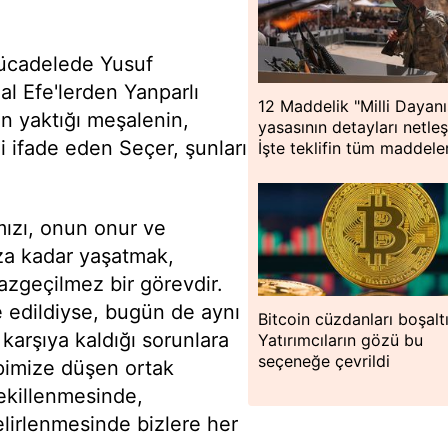
mücadelede Yusuf
l Efe'lerden Yanparlı
12 Maddelik "Milli Dayan
in yaktığı meşalenin,
yasasının detayları netleş
 ifade eden Seçer, şunları
İşte teklifin tüm maddeler
mızı, onun onur ve
za kadar yaşatmak,
azgeçilmez bir görevdir.
e edildiyse, bugün de aynı
Bitcoin cüzdanları boşaltı
karşıya kaldığı sorunlara
Yatırımcıların gözü bu
seçeneğe çevrildi
pimize düşen ortak
şekillenmesinde,
lirlenmesinde bizlere her