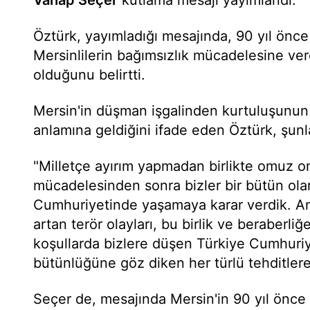
Vahap Seçer
kutlama mesajı yayımlandı.
Öztürk, yayımladığı mesajında, 90 yıl önce
Mersinlilerin bağımsızlık mücadelesine ver
olduğunu belirtti.
Mersin'in düşman işgalinden kurtuluşunu
anlamına geldiğini ifade eden Öztürk, şunla
"Milletçe ayırım yapmadan birlikte omuz o
mücadelesinden sonra bizler bir bütün ol
Cumhuriyetinde yaşamaya karar verdik. 
artan terör olayları, bu birlik ve beraberl
koşullarda bizlere düşen Türkiye Cumhuri
bütünlüğüne göz diken her türlü tehditlere 
Seçer de, mesajında Mersin'in 90 yıl önc