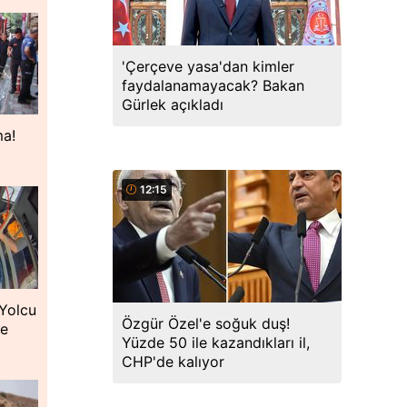
'Çerçeve yasa'dan kimler
faydalanamayacak? Bakan
Gürlek açıkladı
ma!
12:15
 Yolcu
Özgür Özel'e soğuk duş!
ne
Yüzde 50 ile kazandıkları il,
CHP'de kalıyor