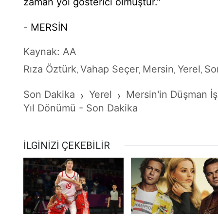
zaman yol gösterici olmuştur."
- MERSİN
Kaynak: AA
Rıza Öztürk
Vahap Seçer
Mersin
Yerel
So
,
,
,
,
Son Dakika
Yerel
Mersin'in Düşman İş
›
›
Yıl Dönümü - Son Dakika