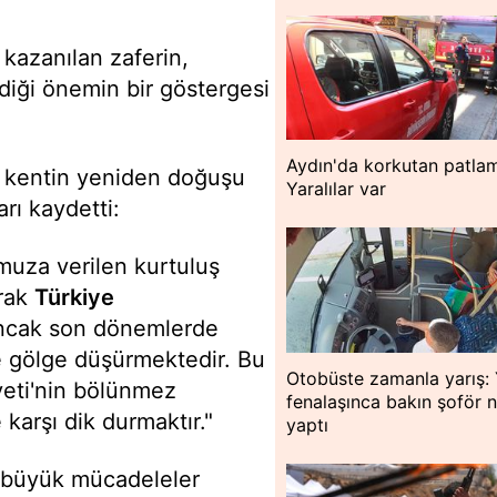
 kazanılan zaferin,
diği önemin bir göstergesi
Aydın'da korkutan patla
n kentin yeniden doğuşu
Yaralılar var
rı kaydetti:
muza verilen kurtuluş
arak
Türkiye
Ancak son dönemlerde
iğe gölge düşürmektedir. Bu
Otobüste zamanla yarış:
yeti'nin bölünmez
fenalaşınca bakın şoför 
karşı dik durmaktır."
yaptı
e büyük mücadeleler