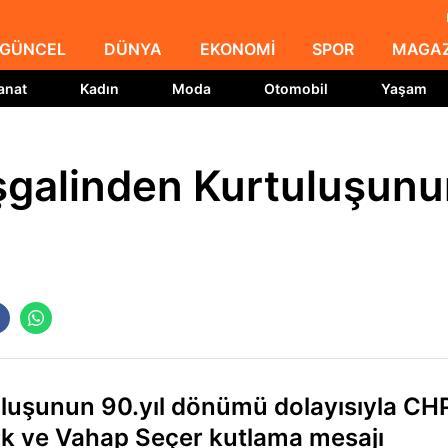
GÜNCEL
DÜNYA
EKONOMİ
SPOR
MAGAZ
anat
Kadın
Moda
Otomobil
Yaşam
şgalinden Kurtuluşun
uluşunun 90.yıl dönümü dolayısıyla CH
türk ve Vahap Seçer kutlama mesajı