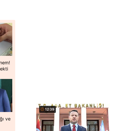
önem!
ekti
12:39
ğı ve