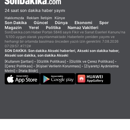
24 saat son dakika haber yayını
Hakkımızda
Reklam
İletişim
Künye
Son Dakika
Güncel
Dünya
Ekonomi
Spor
Magazin
Yerel
Politika
Namaz Vakitleri
SonDakika.com Haber Portalı 5846 sayılı Fikir ve Sanat Eserleri Kanunu'na
%100 uygun olarak yayınlanmaktadır. Haberlerin yeniden yayımı ve
herhangi bir ortamda basılması önceden yazılı izin gerektirir. 7.08.2026
07:29:57. #7.12#
SON DAKİKA:
Son dakika Akseki haberleri, Akseki son dakika haber,
Akseki son dakika, son dakika Akseki
[Kullanım Şartları]
-
[Gizlilik Politikası]
-
[Gizlilik ve Çerez Politikası]
-
[Çerez Politikası]
-
[Kişisel Verilerin Korunması]
-
[Ziyaretçi Aydınlatma
Metni]
-
[Hata Bildir]