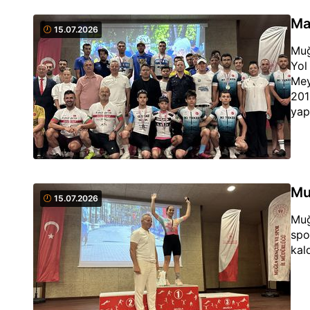
Ma
15.07.2026
Muğ
Yol
Mey
201
yap
Mu
15.07.2026
Muğ
spo
kald