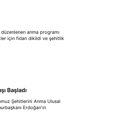
la düzenlenen anma programı
er için fidan dikildi ve şehitlik
şı Başladı
mmuz Şehitlerini Anma Ulusal
mhurbaşkanı Erdoğan'ın