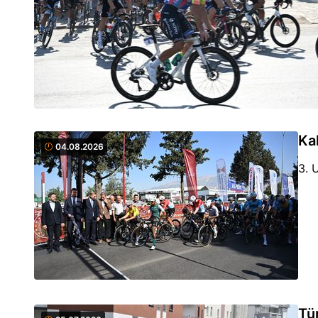
Ka
04.08.2026
3. 
Tü