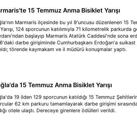
rmaris'te 15 Temmuz Anma Bisiklet Yarışı
la'nın Marmaris ilçesinde bu yıl 9'uncusu düzenlenen 15 Te
 Yarışı, 124 sporcunun katılımıyla 71 kilometrelik parkurda g
danı'ndan başlayıp Marmaris Atatürk Caddesi'nde sona erd
6'daki darbe girişiminde Cumhurbaşkanı Erdoğan'a suikast g
ıldı; törende kaymakam ve il müdürü konuşmalar yaptı.
ğla'da 15 Temmuz Anma Bisiklet Yarışı
la'da 19 ilden 129 sporcunun katıldığı 15 Temmuz Şehitlerin
rcular 62 km parkuru tamamlayarak darbe girişimi sırasın
ığı otele ulaştı. Dereceye girenlere ödülleri verildi.