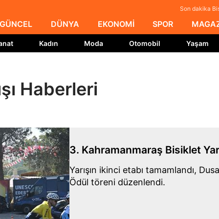
Son dakika Bisi
GÜNCEL
DÜNYA
EKONOMİ
SPOR
MAGAZ
anat
Kadın
Moda
Otomobil
Yaşam
şı Haberleri
3. Kahramanmaraş Bisiklet Yar
Yarışın ikinci etabı tamamlandı, Dusa
Ödül töreni düzenlendi.