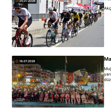
25.07.2026
Akç
Ma
16.07.2026
Muğ
yarı
düz