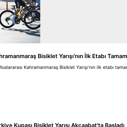
hramanmaraş Bisiklet Yarışı'nın İlk Etabı Tamam
Uluslararası Kahramanmaraş Bisiklet Yarışı'nın ilk etabı tamam
rkiye Kupası Bisiklet Yarışı Akçaabat'ta Başladı