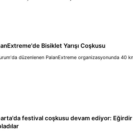
lanExtreme'de Bisiklet Yarışı Coşkusu
urum'da düzenlenen PalanExtreme organizasyonunda 40 km'lik 
parta'da festival coşkusu devam ediyor: Eğirdir
ladılar