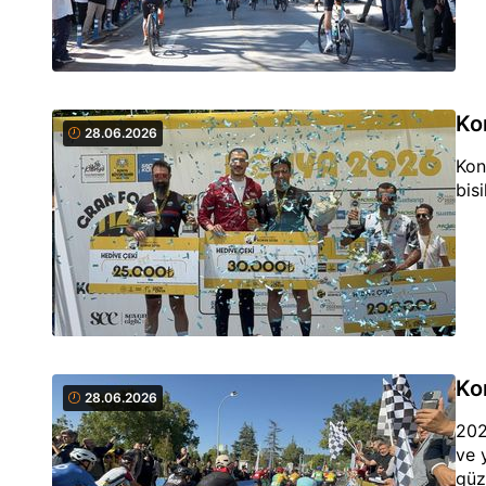
Ko
28.06.2026
Kon
bisi
Ko
28.06.2026
202
ve 
güz