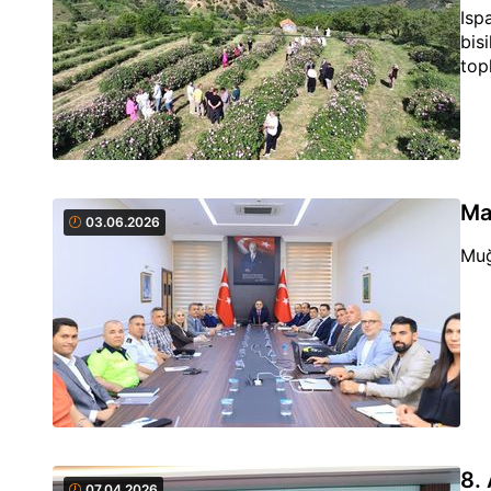
Isp
bis
topl
Mar
03.06.2026
Muğ
8.
07.04.2026