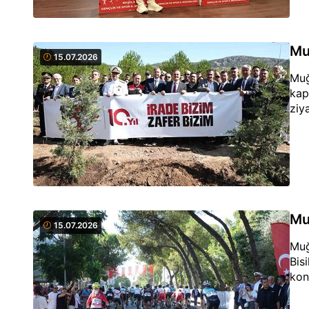
Mu
15.07.2026
Muğ
kaps
ziya
Mu
15.07.2026
Muğ
Bis
kon