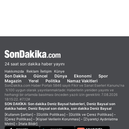
24 saat son dakika haber yayını
Hakkımızda
Reklam
İletişim
Künye
Son Dakika
Güncel
Dünya
Ekonomi
Spor
Magazin
Yerel
Politika
Namaz Vakitleri
SonDakika.com Haber Portalı 5846 sayılı Fikir ve Sanat Eserleri Kanunu'na
%100 uygun olarak yayınlanmaktadır. Haberlerin yeniden yayımı ve
herhangi bir ortamda basılması önceden yazılı izin gerektirir. 7.08.2026
18:15:22. #7.12#
SON DAKİKA:
Son dakika Deniz Baysal haberleri, Deniz Baysal son
dakika haber, Deniz Baysal son dakika, son dakika Deniz Baysal
[Kullanım Şartları]
-
[Gizlilik Politikası]
-
[Gizlilik ve Çerez Politikası]
-
[Çerez Politikası]
-
[Kişisel Verilerin Korunması]
-
[Ziyaretçi Aydınlatma
Metni]
-
[Hata Bildir]