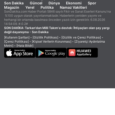
Son Dakika
Güncel
Dünya
Ekonomi
Spor
Magazin
Yerel
Politika
Namaz Vakitleri
SonDakika.com Haber Portalı 5846 sayılı Fikir ve Sanat Eserleri Kanunu'na
%100 uygun olarak yayınlanmaktadır. Haberlerin yeniden yayımı ve
herhangi bir ortamda basılması önceden yazılı izin gerektirir. 6.08.2026
14:54:09. #.0.2#
SON DAKİKA:
Tarkan'dan Milli Takım'a destek: İhtiyaçları olan şey yargı
değil dayanışma - Son Dakika
[Kullanım Şartları]
-
[Gizlilik Politikası]
-
[Gizlilik ve Çerez Politikası]
-
[Çerez Politikası]
-
[Kişisel Verilerin Korunması]
-
[Ziyaretçi Aydınlatma
Metni]
-
[Hata Bildir]