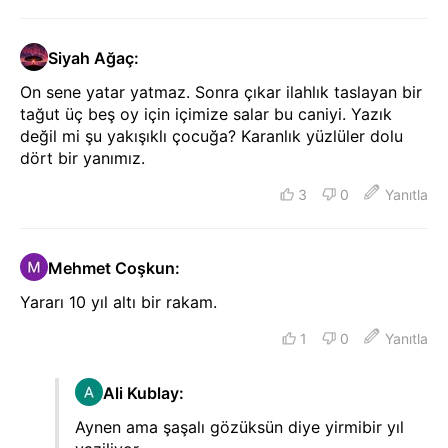
Siyah Ağaç
:
On sene yatar yatmaz. Sonra çıkar ilahlık taslayan bir
tağut üç beş oy için içimize salar bu caniyi. Yazık
değil mi şu yakışıklı çocuğa? Karanlık yüzlüler dolu
dört bir yanımız.
3
0
Yanıtla
Mehmet Coşkun
:
Yararı 10 yıl altı bir rakam.
1
0
Yanıtla
Ali Kublay
:
Aynen ama şaşalı gözüksün diye yirmibir yıl