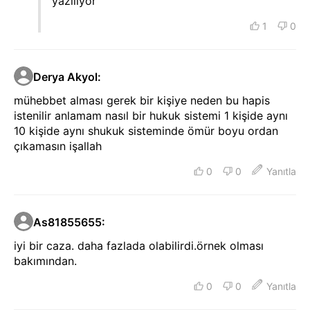
yaziliyor
1
0
Derya Akyol
:
mühebbet alması gerek bir kişiye neden bu hapis
istenilir anlamam nasıl bir hukuk sistemi 1 kişide aynı
10 kişide aynı shukuk sisteminde ömür boyu ordan
çıkamasın işallah
0
0
Yanıtla
As81855655
:
iyi bir caza. daha fazlada olabilirdi.örnek olması
bakımından.
0
0
Yanıtla