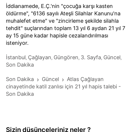
İddianamede, E.Ç.'nin "çocuğa karşı kasten
öldürme", "6136 sayılı Ateşli Silahlar Kanunu'na
muhalefet etme" ve "zincirleme şekilde silahla
tehdit" suçlarından toplam 13 yıl 6 aydan 21 yıl 7
ay 15 güne kadar hapisle cezalandırılması
isteniyor.
İstanbul
Çağlayan
Güngören
3. Sayfa
Güncel
,
,
,
,
,
Son Dakika
Son Dakika
›
Güncel
›
Atlas Çağlayan
cinayetinde katil zanlısı için 21 yıl hapis talebi -
Son Dakika
Sizin düşünceleriniz neler ?