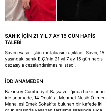
SANIK İÇİN 21 YIL 7 AY 15 GÜN HAPİS
TALEBİ
Savcı esasa ilişkin mütalaasını açıkladı. Savcı, 15
yaşındaki sanık E.Ç.'nin 21 yıl 7 ay 15 gün hapis
cezasıyla cezalandırılmasını istedi.
İDDİANAMEDEN
Bakırköy Cumhuriyet Başsavcılığınca hazırlanan
iddianamede, 14 Ocak'ta, Mehmet Nesih Özmen
Mahallesi Emek Sokak'ta bulunan bir kafede iki
grup arasında yaşanan tartışma sırasında suça