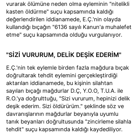
vurarak ölümüne neden olma eyleminin "nitelikli
kasten öldürme" suçu kapsamında kaldığı
değerlendirilen iddianamede, E.Ç.'nin olayda
kullandığı bıçağın "6136 sayılı Kanun'a muhalefet
etme" suçu kapsamında olduğu vurgulanıyor.
"SİZİ VURURUM, DELİK DEŞİK EDERİM"
E.Ç.'nin tek eylemle birden fazla mağdura bıçak
doğrultarak tehdit eylemini gerçekleştirdiği
aktarılan iddianamede, bu kişinin silahtan
sayılan bıçağı mağdurlar D.Ç, Y.O.O, T.U.A. ile
R.O.'ya doğrulttuğu, "Sizi vururum, hepinizi delik
deşik ederim. Sizi öldürürüm." şeklinde söz ve
davranışlarının mağdurlar beyanıyla uyumlu
tanık beyanları doğrultusunda "zincirleme silahla
tehdit" suçu kapsamında kaldığı kaydediliyor.