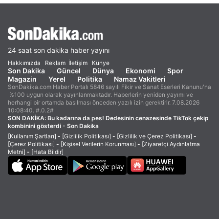
24 saat son dakika haber yayını
Hakkımızda
Reklam
İletişim
Künye
Son Dakika
Güncel
Dünya
Ekonomi
Spor
Magazin
Yerel
Politika
Namaz Vakitleri
SonDakika.com Haber Portalı 5846 sayılı Fikir ve Sanat Eserleri Kanunu'na
%100 uygun olarak yayınlanmaktadır. Haberlerin yeniden yayımı ve
herhangi bir ortamda basılması önceden yazılı izin gerektirir. 7.08.2026
10:08:40. #.0.2#
SON DAKİKA:
Bu kadarına da pes! Dedesinin cenazesinde TikTok çekip
kombinini gösterdi - Son Dakika
[Kullanım Şartları]
-
[Gizlilik Politikası]
-
[Gizlilik ve Çerez Politikası]
-
[Çerez Politikası]
-
[Kişisel Verilerin Korunması]
-
[Ziyaretçi Aydınlatma
Metni]
-
[Hata Bildir]