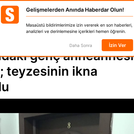
Erzurum'da 17 yaşındaki genç anneannesini bı
Gelişmelerden Anında Haberdar Olun!
GÜNCEL
DÜNYA
EKONOMİ
SPOR
MAGAZ
Masaüstü bildirimlerimize izin vererek en son haberleri,
anat
Kadın
Moda
Otomobil
Yaşam
analizleri ve derinlemesine içerikleri hemen öğrenin.
İzin Ver
Daha Sonra
ndaki genç anneannesi
ı; teyzesinin ikna
du