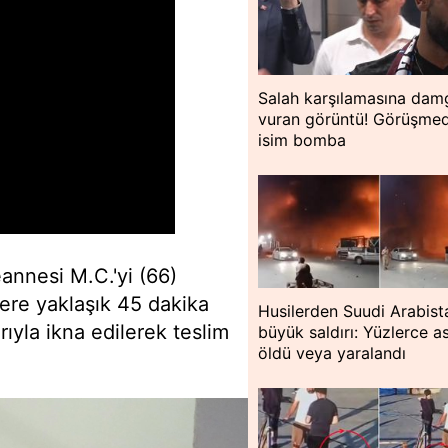
Salah karşılamasına dam
vuran görüntü! Görüşme
isim bomba
eannesi M.C.'yi (66)
lere yaklaşık 45 dakika
Husilerden Suudi Arabist
ıyla ikna edilerek teslim
büyük saldırı: Yüzlerce a
öldü veya yaralandı