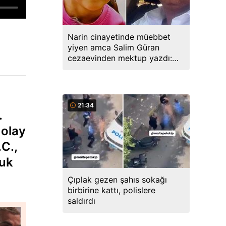
Narin cinayetinde müebbet
yiyen amca Salim Güran
cezaevinden mektup yazdı:
Biz masumuz, katil değiliz
21:34
.
 olay
.C.,
cuk
Çıplak gezen şahıs sokağı
birbirine kattı, polislere
saldırdı