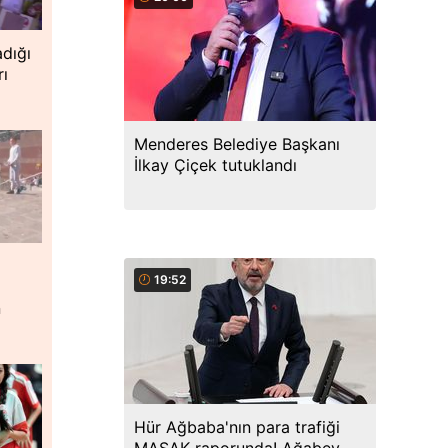
dığı
rı
Menderes Belediye Başkanı
İlkay Çiçek tutuklandı
19:52
n
Hür Ağbaba'nın para trafiği