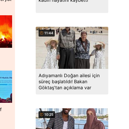
kadın hayatını kaybetti
11:44
Adıyamanlı Doğan ailesi için
süreç başlatıldı! Bakan
Göktaş'tan açıklama var
f
10:25