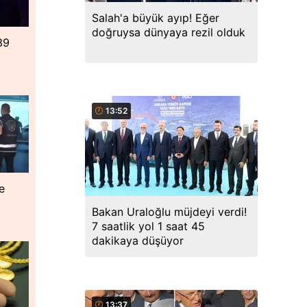
Salah'a büyük ayıp! Eğer
doğruysa dünyaya rezil olduk
39
13:52
le
Bakan Uraloğlu müjdeyi verdi!
7 saatlik yol 1 saat 45
dakikaya düşüyor
13:37