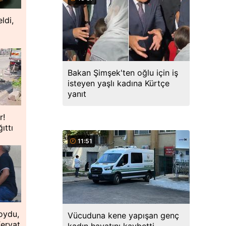
ldi,
Bakan Şimşek'ten oğlu için iş
isteyen yaşlı kadına Kürtçe
yanıt
r!
ıttı
11:51
oydu,
Vücuduna kene yapışan genç
feryat