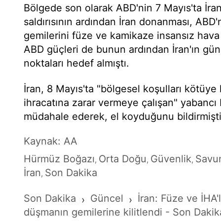
Bölgede son olarak ABD'nin 7 Mayıs'ta İran'
saldırısının ardından İran donanması, ABD'
gemilerini füze ve kamikaze insansız hava a
ABD güçleri de bunun ardından İran'ın güne
noktaları hedef almıştı.
İran, 8 Mayıs'ta "bölgesel koşulları kötüye 
ihracatına zarar vermeye çalışan" yabancı 
müdahale ederek, el koyduğunu bildirmişti
Kaynak: AA
Hürmüz Boğazı
Orta Doğu
Güvenlik
Savu
,
,
,
İran
Son Dakika
,
Son Dakika
Güncel
İran: Füze ve İHA
›
›
düşmanın gemilerine kilitlendi - Son Dakik