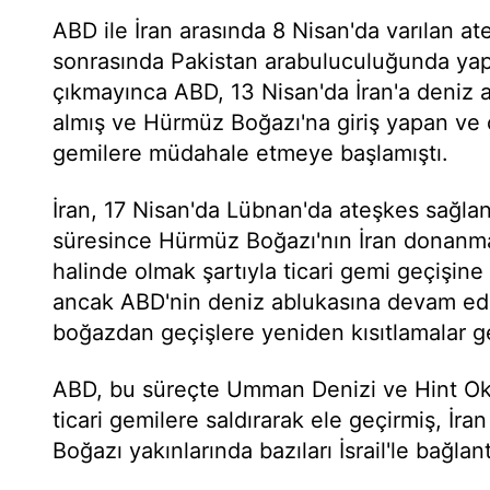
ABD ile İran arasında 8 Nisan'da varılan a
sonrasında Pakistan arabuluculuğunda ya
çıkmayınca ABD, 13 Nisan'da İran'a deniz 
almış ve Hürmüz Boğazı'na giriş yapan ve ç
gemilere müdahale etmeye başlamıştı.
İran, 17 Nisan'da Lübnan'da ateşkes sağla
süresince Hürmüz Boğazı'nın İran donanma
halinde olmak şartıyla ticari gemi geçişi
ancak ABD'nin deniz ablukasına devam ed
boğazdan geçişlere yeniden kısıtlamalar get
ABD, bu süreçte Umman Denizi ve Hint Oky
ticari gemilere saldırarak ele geçirmiş, İr
Boğazı yakınlarında bazıları İsrail'le bağla