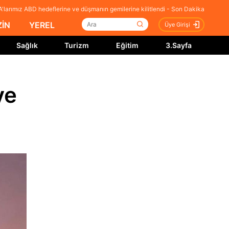
A'larımız ABD hedeflerine ve düşmanın gemilerine kilitlendi - Son Dakika
İN
YEREL
Üye Girişi
Sağlık
Turizm
Eğitim
3.Sayfa
ve