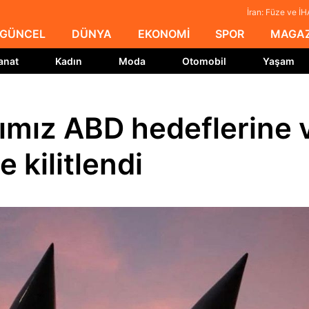
İran: Füze ve İH
GÜNCEL
DÜNYA
EKONOMİ
SPOR
MAGAZ
anat
Kadın
Moda
Otomobil
Yaşam
arımız ABD hedeflerine 
 kilitlendi