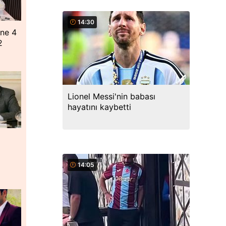
14:30
"ne 4
2
Lionel Messi'nin babası
hayatını kaybetti
14:05