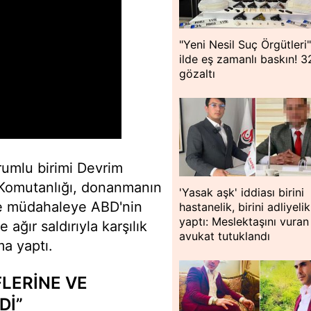
"Yeni Nesil Suç Örgütleri
ilde eş zamanlı baskın! 3
gözaltı
orumlu birimi Devrim
 Komutanlığı, donanmanın
'Yasak aşk' iddiası birini
lere müdahaleye ABD'nin
hastanelik, birini adliyelik
yaptı: Meslektaşını vuran
ğır saldırıyla karşılık
avukat tutuklandı
ma yaptı.
FLERİNE VE
Dİ”