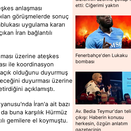
etti: Ciğerimi yaktın
teşkes anlaşması
pılan görüşmelerde sonuç
ablukası uygulama kararı
ıkan İran bağlantılı
Fenerbahçe'den Lukaku
nması üzerine ateşkes
bombası
sı ile koordinasyon
ne açık olduğunu duyurmuş
eceğini duyurması üzerine
irdiğini açıklamıştı.
anusu'nda İran'a ait bazı
Av. Bedia Teymur'dan teli
an da buna karşılık Hürmüz
çıkışı: Haberin konusu
ntılı gemilere el koymuştu.
herkesin, özgün anlatım
gazetecinin