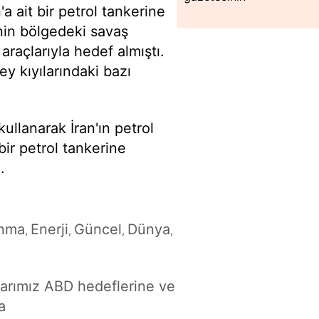
a ait bir petrol tankerine
nin bölgedeki savaş
raçlarıyla hedef almıştı.
y kıyılarındaki bazı
kullanarak İran'ın petrol
bir petrol tankerine
.
nma
Enerji
Güncel
Dünya
,
,
,
,
'larımız ABD hedeflerine ve
a