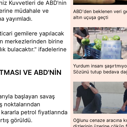
iz Kuvvetleri de ABD'nin
ilerine müdahale ve
ABD'den beklenen veri ge
altın uçuşa geçti
ama yayımladı.
 ticari gemilere yapılacak
n merkezlerinden birine
ık bulacaktır." ifadelerine
Yurdum insanı şaşırtmıyo
TMASI VE ABD'NİN
Sözünü tutup bedava dağ
larıyla başlayan savaş
iş noktalarından
 kararla petrol fiyatlarında
rtış görüldü.
Oğlunu cenaze aracına k
dizlerinin üzerine çöküp 