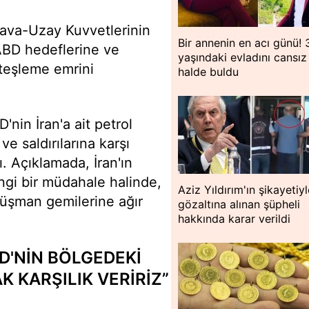
ava-Uzay Kuvvetlerinin
Bir annenin en acı günü! 
 ABD hedeflerine ve
yaşındaki evladını cansız
Ateşleme emrini
halde buldu
nin İran'a ait petrol
e saldırılarına karşı
ı. Açıklamada, İran'ın
angi bir müdahale halinde,
Aziz Yıldırım'ın şikayetiy
üşman gemilerine ağır
gözaltına alınan şüpheli
hakkında karar verildi
D'NİN BÖLGEDEKİ
 KARŞILIK VERİRİZ”