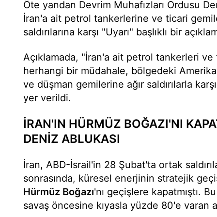
Öte yandan Devrim Muhafızları Ordusu Den
İran'a ait petrol tankerlerine ve ticari gem
saldırılarına karşı "Uyarı" başlıklı bir açıkl
Açıklamada, "İran'a ait petrol tankerleri ve
herhangi bir müdahale, bölgedeki Amerika
ve düşman gemilerine ağır saldırılarla karşıl
yer verildi.
İRAN'IN HÜRMÜZ BOĞAZI'NI KAPA
DENİZ ABLUKASI
İran, ABD-İsrail'in 28 Şubat'ta ortak saldırı
sonrasında, küresel enerjinin stratejik geç
Hürmüz Boğazı
'nı geçişlere kapatmıştı. Bu
savaş öncesine kıyasla yüzde 80'e varan a